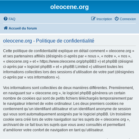
oleocene.org
FAQ
Inscription
Connexion
Accueil du forum
oleocene.org - Politique de confidentialité
Cette politique de confidentialité explique en détail comment « oleocene.org »
et ses partenaires affiliés (désignés ci-après par « nous », « notre », « nos »,
« oleocene.org » et « https://www.oleocene.org/phpBB3 ») et phpBB (désigné
ci-après par « logiciel phpBB » et « phpBB Limited ») utilisent toutes les
informations collectées lors des sessions d’utilisation de votre part (désignées
ci-après par « vos informations »).
Vos informations sont collectées de deux manières différentes. Premièrement,
en naviguant sur « oleocene.org », le logiciel phpBB génèrera un certain
nombre de cookies qui sont de petits fichiers téléchargés temporairement par
le navigateur internet de votre ordinateur. Les deux premiers cookies ne
contiennent qu’un identifiant utilisateur et un identifiant anonyme de session
qui vous sont automatiquement assignés par le logiciel phpBB. Un troisième
cookie sera créé lors de votre navigation sur les sujets de « oleocene.org »,
archivant de ce fait tous les sujets que vous avez consultés et permettant
d’améliorer votre confort de navigation en tant qu’utilisateur.