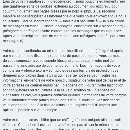
Lors de votre navigation sur « oleocene.org », nous pouvons également créer
une quatrième sorte de cookies, externes au document qui est prévu pour
couvrir uniquement les pages créées par le logiciel phpBB. La seconde
manière est de récupérer les informations que vous nous envoyez et que nous
collectons. Ceci peut correspondre — mais n’est pas limité à — la publication
de messages en tant qu’utilisateur anonyme, l’inscription sur « oleocene.org »
(désignée ci-après par « votre compte ») et les messages que vous publiez
après votre inscription et lors de votre connexion (désignés ci-après par « vos
messages »).
Votre compte contiendra au minimum un identifiant unique (désigné ci-après
par « votre nom d’utilisateur ») et un mot de passe personnel vous permettant
de vous connecter à votre compte (désigné ci-après par « votre mot de
passe ») et une adresse de courriel personnelle. Les informations de votre
compte sur « oleocene.org » sont protégées par les lois de protection des
données applicables dans le pays qui héberge notre serveur. Toutes les
informations, en-dehors de votre nom d’utilisateur, de votre mot de passe et de
votre adresse de courriel requis par « oleocene.org » durant votre inscription,
sont obligatoires ou facultatives, à la seule discrétion de « oleocene.org ».
Dans tous les cas, vous pouvez contrôler quelles informations de votre compte
vous souhaitez rendre publiques ou non. De plus, vous pouvez décider de
vous abonner ou non à la liste de diffusion du logiciel phpBB depuis une
option disponible sur votre compte.
Votre mot de passe est chiffré (par un chiffrage à sens unique) afin qu’il soit
sécurisé. Cependant, il est recommandé de ne pas utiliser le même mot de
passe sur plusieurs sites internet différents. Votre mot de passe est le moyen