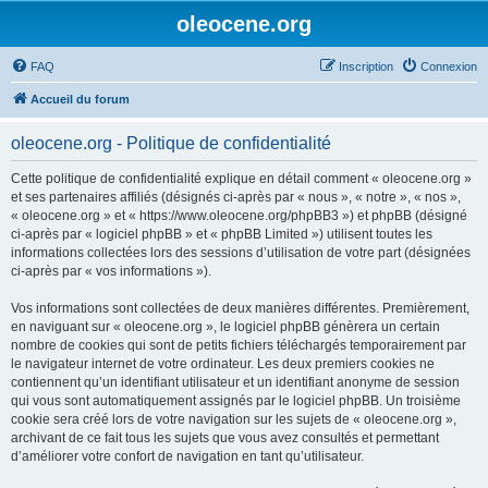
oleocene.org
FAQ
Inscription
Connexion
Accueil du forum
oleocene.org - Politique de confidentialité
Cette politique de confidentialité explique en détail comment « oleocene.org »
et ses partenaires affiliés (désignés ci-après par « nous », « notre », « nos »,
« oleocene.org » et « https://www.oleocene.org/phpBB3 ») et phpBB (désigné
ci-après par « logiciel phpBB » et « phpBB Limited ») utilisent toutes les
informations collectées lors des sessions d’utilisation de votre part (désignées
ci-après par « vos informations »).
Vos informations sont collectées de deux manières différentes. Premièrement,
en naviguant sur « oleocene.org », le logiciel phpBB génèrera un certain
nombre de cookies qui sont de petits fichiers téléchargés temporairement par
le navigateur internet de votre ordinateur. Les deux premiers cookies ne
contiennent qu’un identifiant utilisateur et un identifiant anonyme de session
qui vous sont automatiquement assignés par le logiciel phpBB. Un troisième
cookie sera créé lors de votre navigation sur les sujets de « oleocene.org »,
archivant de ce fait tous les sujets que vous avez consultés et permettant
d’améliorer votre confort de navigation en tant qu’utilisateur.