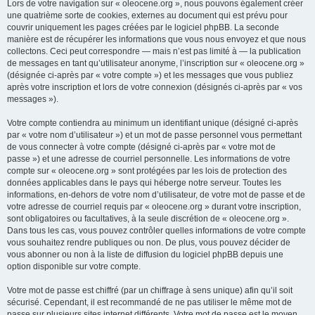
Lors de votre navigation sur « oleocene.org », nous pouvons également créer
une quatrième sorte de cookies, externes au document qui est prévu pour
couvrir uniquement les pages créées par le logiciel phpBB. La seconde
manière est de récupérer les informations que vous nous envoyez et que nous
collectons. Ceci peut correspondre — mais n’est pas limité à — la publication
de messages en tant qu’utilisateur anonyme, l’inscription sur « oleocene.org »
(désignée ci-après par « votre compte ») et les messages que vous publiez
après votre inscription et lors de votre connexion (désignés ci-après par « vos
messages »).
Votre compte contiendra au minimum un identifiant unique (désigné ci-après
par « votre nom d’utilisateur ») et un mot de passe personnel vous permettant
de vous connecter à votre compte (désigné ci-après par « votre mot de
passe ») et une adresse de courriel personnelle. Les informations de votre
compte sur « oleocene.org » sont protégées par les lois de protection des
données applicables dans le pays qui héberge notre serveur. Toutes les
informations, en-dehors de votre nom d’utilisateur, de votre mot de passe et de
votre adresse de courriel requis par « oleocene.org » durant votre inscription,
sont obligatoires ou facultatives, à la seule discrétion de « oleocene.org ».
Dans tous les cas, vous pouvez contrôler quelles informations de votre compte
vous souhaitez rendre publiques ou non. De plus, vous pouvez décider de
vous abonner ou non à la liste de diffusion du logiciel phpBB depuis une
option disponible sur votre compte.
Votre mot de passe est chiffré (par un chiffrage à sens unique) afin qu’il soit
sécurisé. Cependant, il est recommandé de ne pas utiliser le même mot de
passe sur plusieurs sites internet différents. Votre mot de passe est le moyen