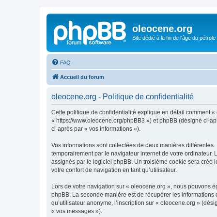
oleocene.org
Site dédié à la fin de l'âge du pétrole
FAQ
Accueil du forum
oleocene.org - Politique de confidentialité
Cette politique de confidentialité explique en détail comment « 
« https://www.oleocene.org/phpBB3 ») et phpBB (désigné ci-après
ci-après par « vos informations »).
Vos informations sont collectées de deux manières différentes.
temporairement par le navigateur internet de votre ordinateur.
assignés par le logiciel phpBB. Un troisième cookie sera créé lo
votre confort de navigation en tant qu’utilisateur.
Lors de votre navigation sur « oleocene.org », nous pouvons é
phpBB. La seconde manière est de récupérer les informations 
qu’utilisateur anonyme, l’inscription sur « oleocene.org » (dés
« vos messages »).