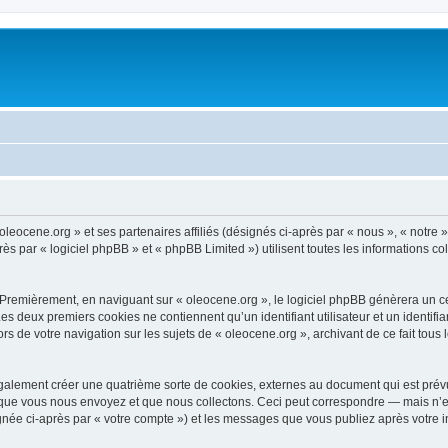
oleocene.org » et ses partenaires affiliés (désignés ci-après par « nous », « notre »
 par « logiciel phpBB » et « phpBB Limited ») utilisent toutes les informations coll
 Premièrement, en naviguant sur « oleocene.org », le logiciel phpBB génèrera un ce
 Les deux premiers cookies ne contiennent qu’un identifiant utilisateur et un ident
rs de votre navigation sur les sujets de « oleocene.org », archivant de ce fait tous
galement créer une quatrième sorte de cookies, externes au document qui est prévu
que vous nous envoyez et que nous collectons. Ceci peut correspondre — mais n’es
ignée ci-après par « votre compte ») et les messages que vous publiez après votre i