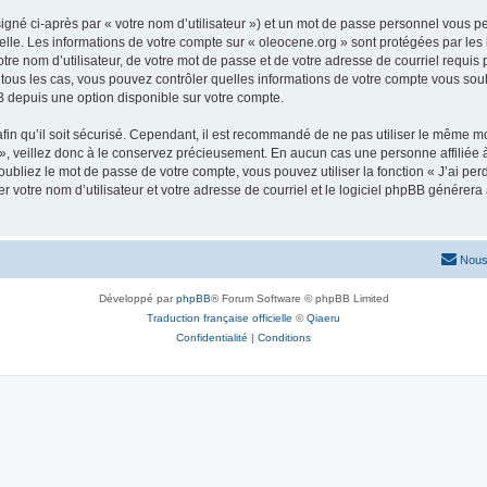
igné ci-après par « votre nom d’utilisateur ») et un mot de passe personnel vous p
elle. Les informations de votre compte sur « oleocene.org » sont protégées par les
re nom d’utilisateur, de votre mot de passe et de votre adresse de courriel requis p
ns tous les cas, vous pouvez contrôler quelles informations de votre compte vous s
BB depuis une option disponible sur votre compte.
afin qu’il soit sécurisé. Cependant, il est recommandé de ne pas utiliser le même mot
, veillez donc à le conservez précieusement. En aucun cas une personne affiliée à 
bliez le mot de passe de votre compte, vous pouvez utiliser la fonction « J’ai per
r votre nom d’utilisateur et votre adresse de courriel et le logiciel phpBB génére
Nous
Développé par
phpBB
® Forum Software © phpBB Limited
Traduction française officielle
©
Qiaeru
Confidentialité
|
Conditions