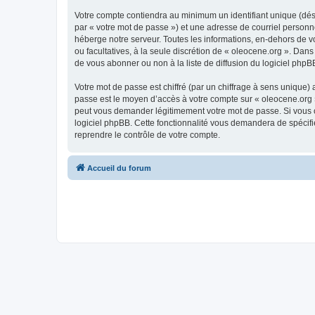
Votre compte contiendra au minimum un identifiant unique (dés
par « votre mot de passe ») et une adresse de courriel personn
héberge notre serveur. Toutes les informations, en-dehors de vot
ou facultatives, à la seule discrétion de « oleocene.org ». Da
de vous abonner ou non à la liste de diffusion du logiciel php
Votre mot de passe est chiffré (par un chiffrage à sens unique) 
passe est le moyen d’accès à votre compte sur « oleocene.org »
peut vous demander légitimement votre mot de passe. Si vous ou
logiciel phpBB. Cette fonctionnalité vous demandera de spécifie
reprendre le contrôle de votre compte.
Accueil du forum