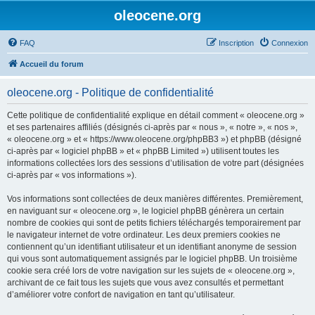
oleocene.org
FAQ
Inscription
Connexion
Accueil du forum
oleocene.org - Politique de confidentialité
Cette politique de confidentialité explique en détail comment « oleocene.org »
et ses partenaires affiliés (désignés ci-après par « nous », « notre », « nos »,
« oleocene.org » et « https://www.oleocene.org/phpBB3 ») et phpBB (désigné
ci-après par « logiciel phpBB » et « phpBB Limited ») utilisent toutes les
informations collectées lors des sessions d’utilisation de votre part (désignées
ci-après par « vos informations »).
Vos informations sont collectées de deux manières différentes. Premièrement,
en naviguant sur « oleocene.org », le logiciel phpBB génèrera un certain
nombre de cookies qui sont de petits fichiers téléchargés temporairement par
le navigateur internet de votre ordinateur. Les deux premiers cookies ne
contiennent qu’un identifiant utilisateur et un identifiant anonyme de session
qui vous sont automatiquement assignés par le logiciel phpBB. Un troisième
cookie sera créé lors de votre navigation sur les sujets de « oleocene.org »,
archivant de ce fait tous les sujets que vous avez consultés et permettant
d’améliorer votre confort de navigation en tant qu’utilisateur.