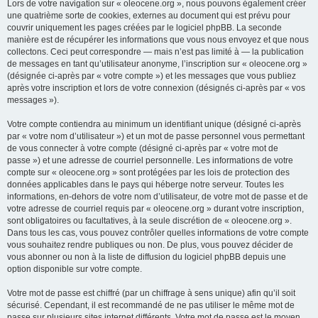
Lors de votre navigation sur « oleocene.org », nous pouvons également créer
une quatrième sorte de cookies, externes au document qui est prévu pour
couvrir uniquement les pages créées par le logiciel phpBB. La seconde
manière est de récupérer les informations que vous nous envoyez et que nous
collectons. Ceci peut correspondre — mais n’est pas limité à — la publication
de messages en tant qu’utilisateur anonyme, l’inscription sur « oleocene.org »
(désignée ci-après par « votre compte ») et les messages que vous publiez
après votre inscription et lors de votre connexion (désignés ci-après par « vos
messages »).
Votre compte contiendra au minimum un identifiant unique (désigné ci-après
par « votre nom d’utilisateur ») et un mot de passe personnel vous permettant
de vous connecter à votre compte (désigné ci-après par « votre mot de
passe ») et une adresse de courriel personnelle. Les informations de votre
compte sur « oleocene.org » sont protégées par les lois de protection des
données applicables dans le pays qui héberge notre serveur. Toutes les
informations, en-dehors de votre nom d’utilisateur, de votre mot de passe et de
votre adresse de courriel requis par « oleocene.org » durant votre inscription,
sont obligatoires ou facultatives, à la seule discrétion de « oleocene.org ».
Dans tous les cas, vous pouvez contrôler quelles informations de votre compte
vous souhaitez rendre publiques ou non. De plus, vous pouvez décider de
vous abonner ou non à la liste de diffusion du logiciel phpBB depuis une
option disponible sur votre compte.
Votre mot de passe est chiffré (par un chiffrage à sens unique) afin qu’il soit
sécurisé. Cependant, il est recommandé de ne pas utiliser le même mot de
passe sur plusieurs sites internet différents. Votre mot de passe est le moyen