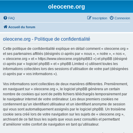
oleocene.org
FAQ
Inscription
Connexion
Accueil du forum
oleocene.org - Politique de confidentialité
Cette politique de confidentialité explique en détail comment « oleocene.org »
et ses partenaires affiliés (désignés ci-après par « nous », « notre », « nos »,
« oleocene.org » et « https://www.oleocene.org/phpBB3 ») et phpBB (désigné
ci-après par « logiciel phpBB » et « phpBB Limited ») utilisent toutes les
informations collectées lors des sessions d’utilisation de votre part (désignées
ci-après par « vos informations »).
Vos informations sont collectées de deux manières différentes. Premièrement,
en naviguant sur « oleocene.org », le logiciel phpBB génèrera un certain
nombre de cookies qui sont de petits fichiers téléchargés temporairement par
le navigateur internet de votre ordinateur. Les deux premiers cookies ne
contiennent qu’un identifiant utilisateur et un identifiant anonyme de session
qui vous sont automatiquement assignés par le logiciel phpBB. Un troisième
cookie sera créé lors de votre navigation sur les sujets de « oleocene.org »,
archivant de ce fait tous les sujets que vous avez consultés et permettant
d’améliorer votre confort de navigation en tant qu’utilisateur.