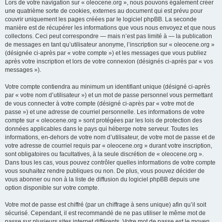
Lors de votre navigation sur « oleocene.org », nous pouvons également créer
une quatrième sorte de cookies, externes au document qui est prévu pour
couvrir uniquement les pages créées par le logiciel phpBB. La seconde
manière est de récupérer les informations que vous nous envoyez et que nous
collectons. Ceci peut correspondre — mais n’est pas limité à — la publication
de messages en tant qu’utilisateur anonyme, l’inscription sur « oleocene.org »
(désignée ci-après par « votre compte ») et les messages que vous publiez
après votre inscription et lors de votre connexion (désignés ci-après par « vos
messages »).
Votre compte contiendra au minimum un identifiant unique (désigné ci-après
par « votre nom d’utilisateur ») et un mot de passe personnel vous permettant
de vous connecter à votre compte (désigné ci-après par « votre mot de
passe ») et une adresse de courriel personnelle. Les informations de votre
compte sur « oleocene.org » sont protégées par les lois de protection des
données applicables dans le pays qui héberge notre serveur. Toutes les
informations, en-dehors de votre nom d’utilisateur, de votre mot de passe et de
votre adresse de courriel requis par « oleocene.org » durant votre inscription,
sont obligatoires ou facultatives, à la seule discrétion de « oleocene.org ».
Dans tous les cas, vous pouvez contrôler quelles informations de votre compte
vous souhaitez rendre publiques ou non. De plus, vous pouvez décider de
vous abonner ou non à la liste de diffusion du logiciel phpBB depuis une
option disponible sur votre compte.
Votre mot de passe est chiffré (par un chiffrage à sens unique) afin qu’il soit
sécurisé. Cependant, il est recommandé de ne pas utiliser le même mot de
passe sur plusieurs sites internet différents. Votre mot de passe est le moyen