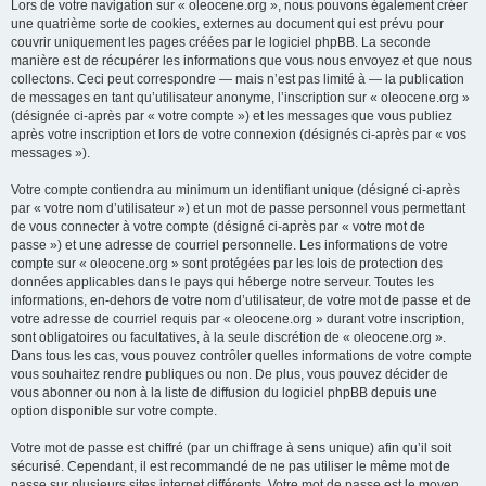
Lors de votre navigation sur « oleocene.org », nous pouvons également créer
une quatrième sorte de cookies, externes au document qui est prévu pour
couvrir uniquement les pages créées par le logiciel phpBB. La seconde
manière est de récupérer les informations que vous nous envoyez et que nous
collectons. Ceci peut correspondre — mais n’est pas limité à — la publication
de messages en tant qu’utilisateur anonyme, l’inscription sur « oleocene.org »
(désignée ci-après par « votre compte ») et les messages que vous publiez
après votre inscription et lors de votre connexion (désignés ci-après par « vos
messages »).
Votre compte contiendra au minimum un identifiant unique (désigné ci-après
par « votre nom d’utilisateur ») et un mot de passe personnel vous permettant
de vous connecter à votre compte (désigné ci-après par « votre mot de
passe ») et une adresse de courriel personnelle. Les informations de votre
compte sur « oleocene.org » sont protégées par les lois de protection des
données applicables dans le pays qui héberge notre serveur. Toutes les
informations, en-dehors de votre nom d’utilisateur, de votre mot de passe et de
votre adresse de courriel requis par « oleocene.org » durant votre inscription,
sont obligatoires ou facultatives, à la seule discrétion de « oleocene.org ».
Dans tous les cas, vous pouvez contrôler quelles informations de votre compte
vous souhaitez rendre publiques ou non. De plus, vous pouvez décider de
vous abonner ou non à la liste de diffusion du logiciel phpBB depuis une
option disponible sur votre compte.
Votre mot de passe est chiffré (par un chiffrage à sens unique) afin qu’il soit
sécurisé. Cependant, il est recommandé de ne pas utiliser le même mot de
passe sur plusieurs sites internet différents. Votre mot de passe est le moyen