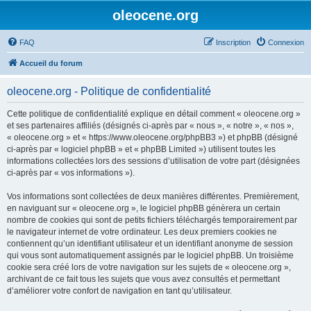
oleocene.org
FAQ
Inscription
Connexion
Accueil du forum
oleocene.org - Politique de confidentialité
Cette politique de confidentialité explique en détail comment « oleocene.org »
et ses partenaires affiliés (désignés ci-après par « nous », « notre », « nos »,
« oleocene.org » et « https://www.oleocene.org/phpBB3 ») et phpBB (désigné
ci-après par « logiciel phpBB » et « phpBB Limited ») utilisent toutes les
informations collectées lors des sessions d’utilisation de votre part (désignées
ci-après par « vos informations »).
Vos informations sont collectées de deux manières différentes. Premièrement,
en naviguant sur « oleocene.org », le logiciel phpBB génèrera un certain
nombre de cookies qui sont de petits fichiers téléchargés temporairement par
le navigateur internet de votre ordinateur. Les deux premiers cookies ne
contiennent qu’un identifiant utilisateur et un identifiant anonyme de session
qui vous sont automatiquement assignés par le logiciel phpBB. Un troisième
cookie sera créé lors de votre navigation sur les sujets de « oleocene.org »,
archivant de ce fait tous les sujets que vous avez consultés et permettant
d’améliorer votre confort de navigation en tant qu’utilisateur.