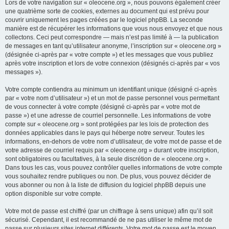
Lors de votre navigation sur « oleocene.org », nous pouvons également créer
une quatrième sorte de cookies, externes au document qui est prévu pour
couvrir uniquement les pages créées par le logiciel phpBB. La seconde
manière est de récupérer les informations que vous nous envoyez et que nous
collectons. Ceci peut correspondre — mais n’est pas limité à — la publication
de messages en tant qu’utilisateur anonyme, l’inscription sur « oleocene.org »
(désignée ci-après par « votre compte ») et les messages que vous publiez
après votre inscription et lors de votre connexion (désignés ci-après par « vos
messages »).
Votre compte contiendra au minimum un identifiant unique (désigné ci-après
par « votre nom d’utilisateur ») et un mot de passe personnel vous permettant
de vous connecter à votre compte (désigné ci-après par « votre mot de
passe ») et une adresse de courriel personnelle. Les informations de votre
compte sur « oleocene.org » sont protégées par les lois de protection des
données applicables dans le pays qui héberge notre serveur. Toutes les
informations, en-dehors de votre nom d’utilisateur, de votre mot de passe et de
votre adresse de courriel requis par « oleocene.org » durant votre inscription,
sont obligatoires ou facultatives, à la seule discrétion de « oleocene.org ».
Dans tous les cas, vous pouvez contrôler quelles informations de votre compte
vous souhaitez rendre publiques ou non. De plus, vous pouvez décider de
vous abonner ou non à la liste de diffusion du logiciel phpBB depuis une
option disponible sur votre compte.
Votre mot de passe est chiffré (par un chiffrage à sens unique) afin qu’il soit
sécurisé. Cependant, il est recommandé de ne pas utiliser le même mot de
passe sur plusieurs sites internet différents. Votre mot de passe est le moyen