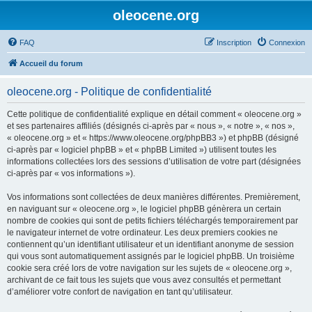
oleocene.org
FAQ
Inscription
Connexion
Accueil du forum
oleocene.org - Politique de confidentialité
Cette politique de confidentialité explique en détail comment « oleocene.org »
et ses partenaires affiliés (désignés ci-après par « nous », « notre », « nos »,
« oleocene.org » et « https://www.oleocene.org/phpBB3 ») et phpBB (désigné
ci-après par « logiciel phpBB » et « phpBB Limited ») utilisent toutes les
informations collectées lors des sessions d’utilisation de votre part (désignées
ci-après par « vos informations »).
Vos informations sont collectées de deux manières différentes. Premièrement,
en naviguant sur « oleocene.org », le logiciel phpBB génèrera un certain
nombre de cookies qui sont de petits fichiers téléchargés temporairement par
le navigateur internet de votre ordinateur. Les deux premiers cookies ne
contiennent qu’un identifiant utilisateur et un identifiant anonyme de session
qui vous sont automatiquement assignés par le logiciel phpBB. Un troisième
cookie sera créé lors de votre navigation sur les sujets de « oleocene.org »,
archivant de ce fait tous les sujets que vous avez consultés et permettant
d’améliorer votre confort de navigation en tant qu’utilisateur.