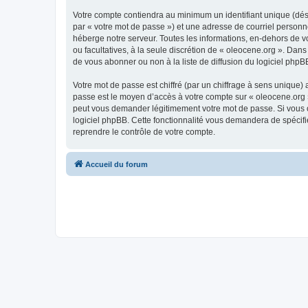
Votre compte contiendra au minimum un identifiant unique (dés
par « votre mot de passe ») et une adresse de courriel personn
héberge notre serveur. Toutes les informations, en-dehors de vot
ou facultatives, à la seule discrétion de « oleocene.org ». Da
de vous abonner ou non à la liste de diffusion du logiciel php
Votre mot de passe est chiffré (par un chiffrage à sens unique) 
passe est le moyen d’accès à votre compte sur « oleocene.org »
peut vous demander légitimement votre mot de passe. Si vous ou
logiciel phpBB. Cette fonctionnalité vous demandera de spécifie
reprendre le contrôle de votre compte.
Accueil du forum