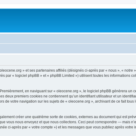
oleocene.org » et ses partenaires affiliés (désignés ci-après par « nous », « notre »
 par « logiciel phpBB » et « phpBB Limited ») utilisent toutes les informations coll
 Premièrement, en naviguant sur « oleocene.org », le logiciel phpBB génèrera un ce
 Les deux premiers cookies ne contiennent qu’un identifiant utilisateur et un ident
rs de votre navigation sur les sujets de « oleocene.org », archivant de ce fait tous
galement créer une quatrième sorte de cookies, externes au document qui est prévu
que vous nous envoyez et que nous collectons. Ceci peut correspondre — mais n’es
ignée ci-après par « votre compte ») et les messages que vous publiez après votre i