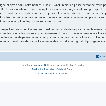
igné ci-après par « votre nom d’utilisateur ») et un mot de passe personnel vous p
elle. Les informations de votre compte sur « oleocene.org » sont protégées par les
re nom d’utilisateur, de votre mot de passe et de votre adresse de courriel requis p
ns tous les cas, vous pouvez contrôler quelles informations de votre compte vous s
BB depuis une option disponible sur votre compte.
afin qu’il soit sécurisé. Cependant, il est recommandé de ne pas utiliser le même mot
, veillez donc à le conservez précieusement. En aucun cas une personne affiliée à 
bliez le mot de passe de votre compte, vous pouvez utiliser la fonction « J’ai per
r votre nom d’utilisateur et votre adresse de courriel et le logiciel phpBB génére
Nous
Développé par
phpBB
® Forum Software © phpBB Limited
Traduction française officielle
©
Qiaeru
Confidentialité
|
Conditions