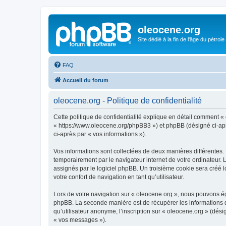
oleocene.org
Site dédié à la fin de l'âge du pétrole
FAQ
Accueil du forum
oleocene.org - Politique de confidentialité
Cette politique de confidentialité explique en détail comment « 
« https://www.oleocene.org/phpBB3 ») et phpBB (désigné ci-après
ci-après par « vos informations »).
Vos informations sont collectées de deux manières différentes.
temporairement par le navigateur internet de votre ordinateur.
assignés par le logiciel phpBB. Un troisième cookie sera créé lo
votre confort de navigation en tant qu’utilisateur.
Lors de votre navigation sur « oleocene.org », nous pouvons é
phpBB. La seconde manière est de récupérer les informations 
qu’utilisateur anonyme, l’inscription sur « oleocene.org » (dés
« vos messages »).