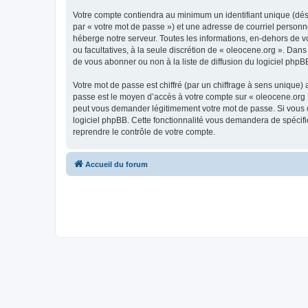
Votre compte contiendra au minimum un identifiant unique (dés
par « votre mot de passe ») et une adresse de courriel personn
héberge notre serveur. Toutes les informations, en-dehors de vot
ou facultatives, à la seule discrétion de « oleocene.org ». Da
de vous abonner ou non à la liste de diffusion du logiciel php
Votre mot de passe est chiffré (par un chiffrage à sens unique) 
passe est le moyen d’accès à votre compte sur « oleocene.org »
peut vous demander légitimement votre mot de passe. Si vous ou
logiciel phpBB. Cette fonctionnalité vous demandera de spécifie
reprendre le contrôle de votre compte.
Accueil du forum