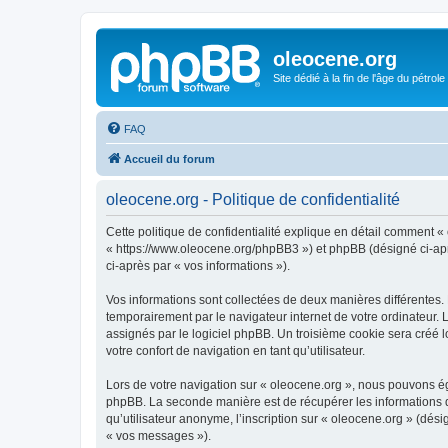
oleocene.org
Site dédié à la fin de l'âge du pétrole
FAQ
Accueil du forum
oleocene.org - Politique de confidentialité
Cette politique de confidentialité explique en détail comment « 
« https://www.oleocene.org/phpBB3 ») et phpBB (désigné ci-après
ci-après par « vos informations »).
Vos informations sont collectées de deux manières différentes.
temporairement par le navigateur internet de votre ordinateur.
assignés par le logiciel phpBB. Un troisième cookie sera créé lo
votre confort de navigation en tant qu’utilisateur.
Lors de votre navigation sur « oleocene.org », nous pouvons é
phpBB. La seconde manière est de récupérer les informations 
qu’utilisateur anonyme, l’inscription sur « oleocene.org » (dés
« vos messages »).