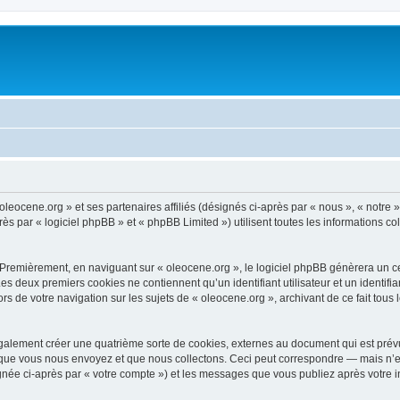
oleocene.org » et ses partenaires affiliés (désignés ci-après par « nous », « notre »
 par « logiciel phpBB » et « phpBB Limited ») utilisent toutes les informations coll
 Premièrement, en naviguant sur « oleocene.org », le logiciel phpBB génèrera un ce
 Les deux premiers cookies ne contiennent qu’un identifiant utilisateur et un ident
rs de votre navigation sur les sujets de « oleocene.org », archivant de ce fait tous
galement créer une quatrième sorte de cookies, externes au document qui est prévu
que vous nous envoyez et que nous collectons. Ceci peut correspondre — mais n’es
ignée ci-après par « votre compte ») et les messages que vous publiez après votre i