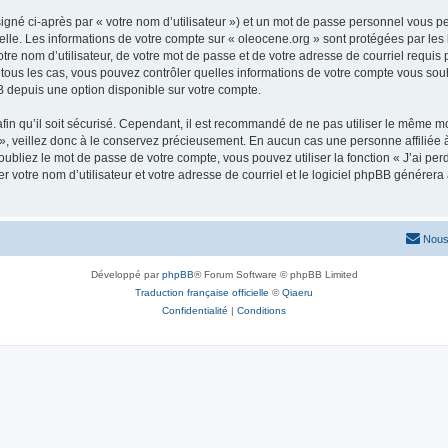
igné ci-après par « votre nom d’utilisateur ») et un mot de passe personnel vous p
elle. Les informations de votre compte sur « oleocene.org » sont protégées par les
re nom d’utilisateur, de votre mot de passe et de votre adresse de courriel requis p
ns tous les cas, vous pouvez contrôler quelles informations de votre compte vous s
BB depuis une option disponible sur votre compte.
afin qu’il soit sécurisé. Cependant, il est recommandé de ne pas utiliser le même mot
, veillez donc à le conservez précieusement. En aucun cas une personne affiliée à 
bliez le mot de passe de votre compte, vous pouvez utiliser la fonction « J’ai per
r votre nom d’utilisateur et votre adresse de courriel et le logiciel phpBB génére
Nous
Développé par
phpBB
® Forum Software © phpBB Limited
Traduction française officielle
©
Qiaeru
Confidentialité
|
Conditions