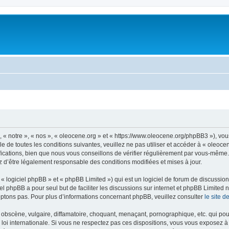
, « notre », « nos », « oleocene.org » et « https://www.oleocene.org/phpBB3 »), vo
 de toutes les conditions suivantes, veuillez ne pas utiliser et accéder à « oleoc
ations, bien que nous vous conseillons de vérifier régulièrement par vous-même. E
z d’être légalement responsable des conditions modifiées et mises à jour.
 logiciel phpBB » et « phpBB Limited ») qui est un logiciel de forum de discussio
iel phpBB a pour seul but de faciliter les discussions sur internet et phpBB Limit
ptons pas. Pour plus d’informations concernant phpBB, veuillez consulter
le site 
obscène, vulgaire, diffamatoire, choquant, menaçant, pornographique, etc. qui pourr
 loi internationale. Si vous ne respectez pas ces dispositions, vous vous exposez 