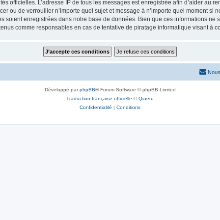
torités officielles. L’adresse IP de tous les messages est enregistrée afin d’aider au 
lacer ou de verrouiller n’importe quel sujet et message à n’importe quel moment si n
 soient enregistrées dans notre base de données. Bien que ces informations ne ser
 tenus comme responsables en cas de tentative de piratage informatique visant à 
Nous
Développé par
phpBB
® Forum Software © phpBB Limited
Traduction française officielle
©
Qiaeru
Confidentialité
|
Conditions