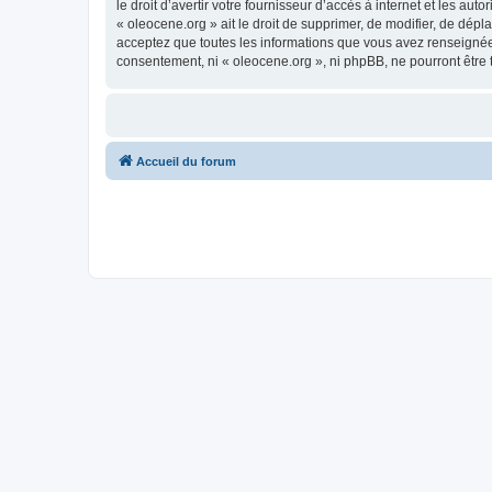
le droit d’avertir votre fournisseur d’accès à internet et les au
« oleocene.org » ait le droit de supprimer, de modifier, de dép
acceptez que toutes les informations que vous avez renseignées
consentement, ni « oleocene.org », ni phpBB, ne pourront être
Accueil du forum