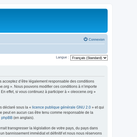
Connexion
Langue :
us acceptez d’être légalement responsable des conditions
ene.org ». Nous pouvons modifier ces conditions à n’importe
n effet, si vous continuez à participer à « oleocene.org »
ns déclaré sous la «
licence publique générale GNU 2.0
» et qui
ed ne peut en aucun cas être tenu comme responsable de la
de phpBB
(en anglais).
ait transgresser la législation de votre pays, du pays dans
à un bannissement immédiat et définitif et nous nous réservons