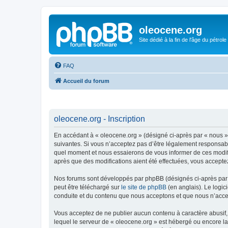
oleocene.org
Site dédié à la fin de l'âge du pétrole
FAQ
Accueil du forum
oleocene.org - Inscription
En accédant à « oleocene.org » (désigné ci-après par « nous »
suivantes. Si vous n’acceptez pas d’être légalement responsable
quel moment et nous essaierons de vous informer de ces modific
après que des modifications aient été effectuées, vous accepte
Nos forums sont développés par phpBB (désignés ci-après par «
peut être téléchargé sur
le site de phpBB
(en anglais). Le logic
conduite et du contenu que nous acceptons et que nous n’acce
Vous acceptez de ne publier aucun contenu à caractère abusif, 
lequel le serveur de « oleocene.org » est hébergé ou encore la