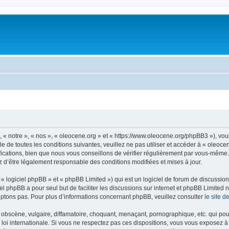
, « notre », « nos », « oleocene.org » et « https://www.oleocene.org/phpBB3 »), vo
 de toutes les conditions suivantes, veuillez ne pas utiliser et accéder à « oleoc
ations, bien que nous vous conseillons de vérifier régulièrement par vous-même. E
z d’être légalement responsable des conditions modifiées et mises à jour.
 logiciel phpBB » et « phpBB Limited ») qui est un logiciel de forum de discussio
iel phpBB a pour seul but de faciliter les discussions sur internet et phpBB Limit
ptons pas. Pour plus d’informations concernant phpBB, veuillez consulter
le site 
obscène, vulgaire, diffamatoire, choquant, menaçant, pornographique, etc. qui pourr
 loi internationale. Si vous ne respectez pas ces dispositions, vous vous exposez 