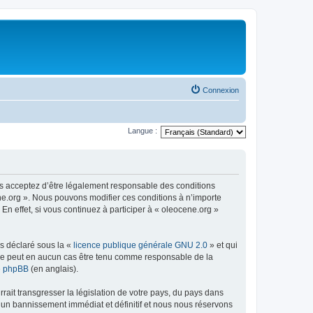
Connexion
Langue :
us acceptez d’être légalement responsable des conditions
ene.org ». Nous pouvons modifier ces conditions à n’importe
n effet, si vous continuez à participer à « oleocene.org »
ns déclaré sous la «
licence publique générale GNU 2.0
» et qui
ed ne peut en aucun cas être tenu comme responsable de la
de phpBB
(en anglais).
ait transgresser la législation de votre pays, du pays dans
à un bannissement immédiat et définitif et nous nous réservons