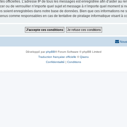
torités officielles. L’adresse IP de tous les messages est enregistrée afin d’aider au 
lacer ou de verrouiller n’importe quel sujet et message à n’importe quel moment si n
 soient enregistrées dans notre base de données. Bien que ces informations ne ser
 tenus comme responsables en cas de tentative de piratage informatique visant à 
Nous
Développé par
phpBB
® Forum Software © phpBB Limited
Traduction française officielle
©
Qiaeru
Confidentialité
|
Conditions