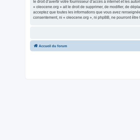
le droit d’avertir votre fournisseur d’accès à internet et les au
« oleocene.org » ait le droit de supprimer, de modifier, de dép
acceptez que toutes les informations que vous avez renseignées
consentement, ni « oleocene.org », ni phpBB, ne pourront être
Accueil du forum