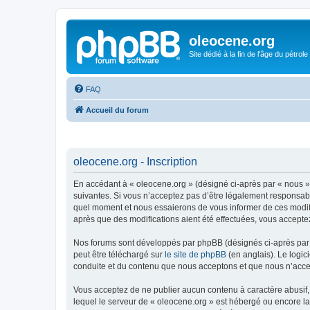
oleocene.org
Site dédié à la fin de l'âge du pétrole
FAQ
Accueil du forum
oleocene.org - Inscription
En accédant à « oleocene.org » (désigné ci-après par « nous »
suivantes. Si vous n’acceptez pas d’être légalement responsable
quel moment et nous essaierons de vous informer de ces modific
après que des modifications aient été effectuées, vous accepte
Nos forums sont développés par phpBB (désignés ci-après par «
peut être téléchargé sur
le site de phpBB
(en anglais). Le logic
conduite et du contenu que nous acceptons et que nous n’acce
Vous acceptez de ne publier aucun contenu à caractère abusif, 
lequel le serveur de « oleocene.org » est hébergé ou encore la