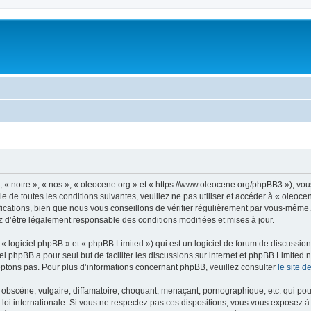
, « notre », « nos », « oleocene.org » et « https://www.oleocene.org/phpBB3 »), vo
 de toutes les conditions suivantes, veuillez ne pas utiliser et accéder à « oleoc
ations, bien que nous vous conseillons de vérifier régulièrement par vous-même. E
z d’être légalement responsable des conditions modifiées et mises à jour.
 logiciel phpBB » et « phpBB Limited ») qui est un logiciel de forum de discussio
iel phpBB a pour seul but de faciliter les discussions sur internet et phpBB Limit
ptons pas. Pour plus d’informations concernant phpBB, veuillez consulter
le site 
obscène, vulgaire, diffamatoire, choquant, menaçant, pornographique, etc. qui pourr
 loi internationale. Si vous ne respectez pas ces dispositions, vous vous exposez 