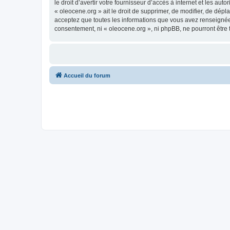
le droit d’avertir votre fournisseur d’accès à internet et les au
« oleocene.org » ait le droit de supprimer, de modifier, de dép
acceptez que toutes les informations que vous avez renseignées
consentement, ni « oleocene.org », ni phpBB, ne pourront être
Accueil du forum