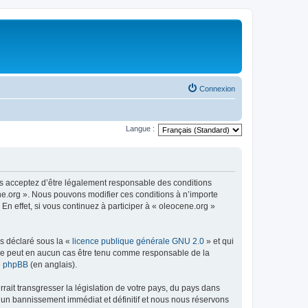
Connexion
Langue :
us acceptez d’être légalement responsable des conditions
ene.org ». Nous pouvons modifier ces conditions à n’importe
n effet, si vous continuez à participer à « oleocene.org »
ns déclaré sous la «
licence publique générale GNU 2.0
» et qui
ed ne peut en aucun cas être tenu comme responsable de la
de phpBB
(en anglais).
ait transgresser la législation de votre pays, du pays dans
à un bannissement immédiat et définitif et nous nous réservons