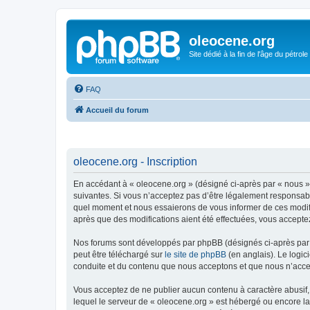
oleocene.org
Site dédié à la fin de l'âge du pétrole
FAQ
Accueil du forum
oleocene.org - Inscription
En accédant à « oleocene.org » (désigné ci-après par « nous »
suivantes. Si vous n’acceptez pas d’être légalement responsable
quel moment et nous essaierons de vous informer de ces modific
après que des modifications aient été effectuées, vous accepte
Nos forums sont développés par phpBB (désignés ci-après par «
peut être téléchargé sur
le site de phpBB
(en anglais). Le logic
conduite et du contenu que nous acceptons et que nous n’acce
Vous acceptez de ne publier aucun contenu à caractère abusif, 
lequel le serveur de « oleocene.org » est hébergé ou encore la