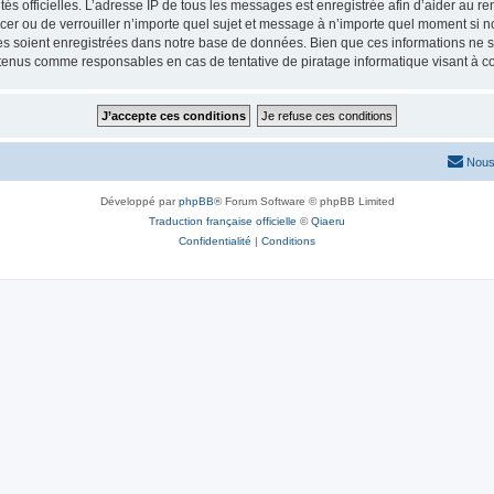
torités officielles. L’adresse IP de tous les messages est enregistrée afin d’aider au 
lacer ou de verrouiller n’importe quel sujet et message à n’importe quel moment si n
 soient enregistrées dans notre base de données. Bien que ces informations ne ser
 tenus comme responsables en cas de tentative de piratage informatique visant à 
Nous
Développé par
phpBB
® Forum Software © phpBB Limited
Traduction française officielle
©
Qiaeru
Confidentialité
|
Conditions