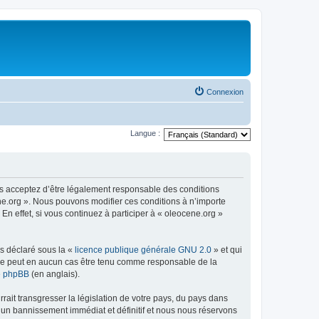
Connexion
Langue :
us acceptez d’être légalement responsable des conditions
ene.org ». Nous pouvons modifier ces conditions à n’importe
n effet, si vous continuez à participer à « oleocene.org »
ns déclaré sous la «
licence publique générale GNU 2.0
» et qui
ed ne peut en aucun cas être tenu comme responsable de la
de phpBB
(en anglais).
ait transgresser la législation de votre pays, du pays dans
à un bannissement immédiat et définitif et nous nous réservons