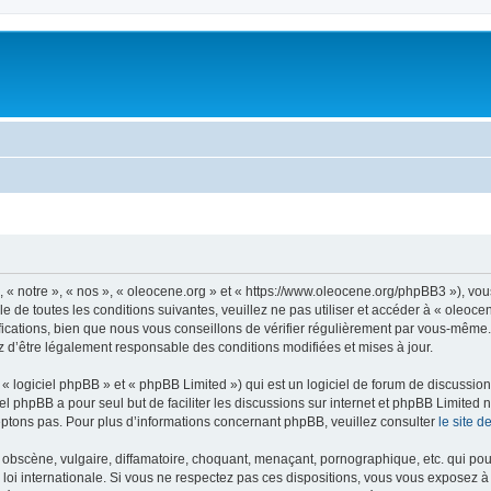
, « notre », « nos », « oleocene.org » et « https://www.oleocene.org/phpBB3 »), vo
 de toutes les conditions suivantes, veuillez ne pas utiliser et accéder à « oleoc
ations, bien que nous vous conseillons de vérifier régulièrement par vous-même. E
z d’être légalement responsable des conditions modifiées et mises à jour.
 logiciel phpBB » et « phpBB Limited ») qui est un logiciel de forum de discussio
iel phpBB a pour seul but de faciliter les discussions sur internet et phpBB Limit
ptons pas. Pour plus d’informations concernant phpBB, veuillez consulter
le site 
obscène, vulgaire, diffamatoire, choquant, menaçant, pornographique, etc. qui pourr
 loi internationale. Si vous ne respectez pas ces dispositions, vous vous exposez 