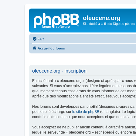
oleocene.org
Site dédié à la fin de l'âge du pétrole
FAQ
Accueil du forum
oleocene.org - Inscription
En accédant à « oleocene.org » (désigné ci-après par « nous »
suivantes. Si vous n’acceptez pas d’être légalement responsable
quel moment et nous essaierons de vous informer de ces modific
après que des modifications aient été effectuées, vous accepte
Nos forums sont développés par phpBB (désignés ci-après par «
peut être téléchargé sur
le site de phpBB
(en anglais). Le logic
conduite et du contenu que nous acceptons et que nous n’acce
Vous acceptez de ne publier aucun contenu à caractère abusif, 
lequel le serveur de « oleocene.org » est hébergé ou encore la