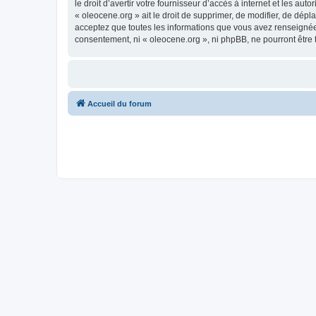
le droit d’avertir votre fournisseur d’accès à internet et les au
« oleocene.org » ait le droit de supprimer, de modifier, de dép
acceptez que toutes les informations que vous avez renseignées
consentement, ni « oleocene.org », ni phpBB, ne pourront être
Accueil du forum