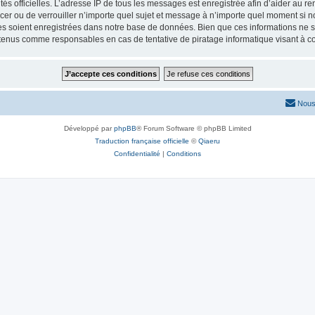
torités officielles. L’adresse IP de tous les messages est enregistrée afin d’aider au 
lacer ou de verrouiller n’importe quel sujet et message à n’importe quel moment si n
 soient enregistrées dans notre base de données. Bien que ces informations ne ser
 tenus comme responsables en cas de tentative de piratage informatique visant à 
Nous
Développé par
phpBB
® Forum Software © phpBB Limited
Traduction française officielle
©
Qiaeru
Confidentialité
|
Conditions