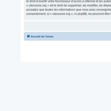
le droit d’avertir votre fournisseur d’accès à internet et les au
« oleocene.org » ait le droit de supprimer, de modifier, de dép
acceptez que toutes les informations que vous avez renseignées
consentement, ni « oleocene.org », ni phpBB, ne pourront être
Accueil du forum