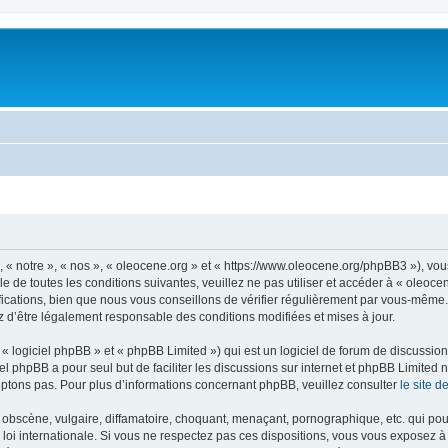
, « notre », « nos », « oleocene.org » et « https://www.oleocene.org/phpBB3 »), vo
 de toutes les conditions suivantes, veuillez ne pas utiliser et accéder à « oleoc
ations, bien que nous vous conseillons de vérifier régulièrement par vous-même. E
z d’être légalement responsable des conditions modifiées et mises à jour.
 logiciel phpBB » et « phpBB Limited ») qui est un logiciel de forum de discussio
iel phpBB a pour seul but de faciliter les discussions sur internet et phpBB Limit
ptons pas. Pour plus d’informations concernant phpBB, veuillez consulter
le site 
obscène, vulgaire, diffamatoire, choquant, menaçant, pornographique, etc. qui pourr
 loi internationale. Si vous ne respectez pas ces dispositions, vous vous exposez 