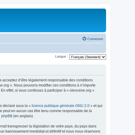
Connexion
Langue :
us acceptez d’être légalement responsable des conditions
ene.org ». Nous pouvons modifier ces conditions à n’importe
n effet, si vous continuez à participer à « oleocene.org »
ns déclaré sous la «
licence publique générale GNU 2.0
» et qui
ed ne peut en aucun cas être tenu comme responsable de la
de phpBB
(en anglais).
ait transgresser la législation de votre pays, du pays dans
à un bannissement immédiat et définitif et nous nous réservons