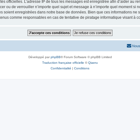
torités officielles. L’adresse IP de tous les messages est enregistrée afin d’aider au 
lacer ou de verrouiller n’importe quel sujet et message à n’importe quel moment si n
 soient enregistrées dans notre base de données. Bien que ces informations ne ser
 tenus comme responsables en cas de tentative de piratage informatique visant à 
Nous
Développé par
phpBB
® Forum Software © phpBB Limited
Traduction française officielle
©
Qiaeru
Confidentialité
|
Conditions