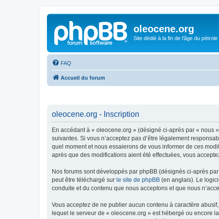
oleocene.org
Site dédié à la fin de l'âge du pétrole
FAQ
Accueil du forum
oleocene.org - Inscription
En accédant à « oleocene.org » (désigné ci-après par « nous »
suivantes. Si vous n’acceptez pas d’être légalement responsable
quel moment et nous essaierons de vous informer de ces modific
après que des modifications aient été effectuées, vous accepte
Nos forums sont développés par phpBB (désignés ci-après par «
peut être téléchargé sur
le site de phpBB
(en anglais). Le logic
conduite et du contenu que nous acceptons et que nous n’acce
Vous acceptez de ne publier aucun contenu à caractère abusif, 
lequel le serveur de « oleocene.org » est hébergé ou encore la