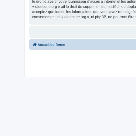
le droit d’avertir votre fournisseur d’accès à internet et les au
« oleocene.org » ait le droit de supprimer, de modifier, de dép
acceptez que toutes les informations que vous avez renseignées
consentement, ni « oleocene.org », ni phpBB, ne pourront être
Accueil du forum