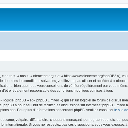
, « notre », « nos », « oleocene.org » et « https://www.oleocene.org/phpBB3 »), vo
 de toutes les conditions suivantes, veuillez ne pas utiliser et accéder à « oleoc
ations, bien que nous vous conseillons de vérifier régulièrement par vous-même. E
z d’être légalement responsable des conditions modifiées et mises à jour.
 logiciel phpBB » et « phpBB Limited ») qui est un logiciel de forum de discussio
iel phpBB a pour seul but de faciliter les discussions sur internet et phpBB Limit
ptons pas. Pour plus d’informations concernant phpBB, veuillez consulter
le site 
obscène, vulgaire, diffamatoire, choquant, menaçant, pornographique, etc. qui pourr
 loi internationale. Si vous ne respectez pas ces dispositions, vous vous exposez 