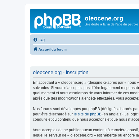
oleocene.org
Site dédié à la fin de l'âge du pétrole
FAQ
Accueil du forum
oleocene.org - Inscription
En accédant à « oleocene.org » (désigné ci-après par « nous »
suivantes. Si vous n’acceptez pas d’être légalement responsable
quel moment et nous essaierons de vous informer de ces modific
après que des modifications aient été effectuées, vous accepte
Nos forums sont développés par phpBB (désignés ci-après par «
peut être téléchargé sur
le site de phpBB
(en anglais). Le logic
conduite et du contenu que nous acceptons et que nous n’acce
Vous acceptez de ne publier aucun contenu à caractère abusif, 
lequel le serveur de « oleocene.org » est hébergé ou encore la