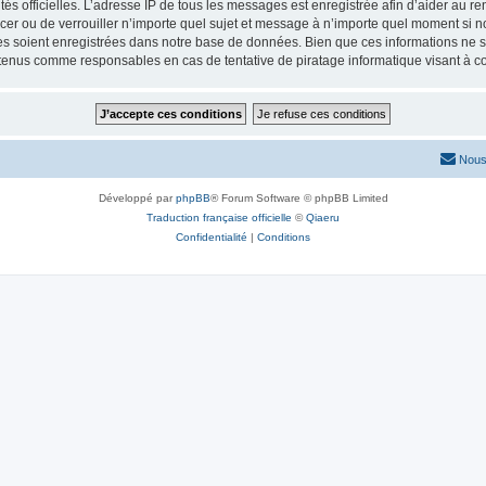
torités officielles. L’adresse IP de tous les messages est enregistrée afin d’aider au 
lacer ou de verrouiller n’importe quel sujet et message à n’importe quel moment si n
 soient enregistrées dans notre base de données. Bien que ces informations ne ser
 tenus comme responsables en cas de tentative de piratage informatique visant à 
Nous
Développé par
phpBB
® Forum Software © phpBB Limited
Traduction française officielle
©
Qiaeru
Confidentialité
|
Conditions