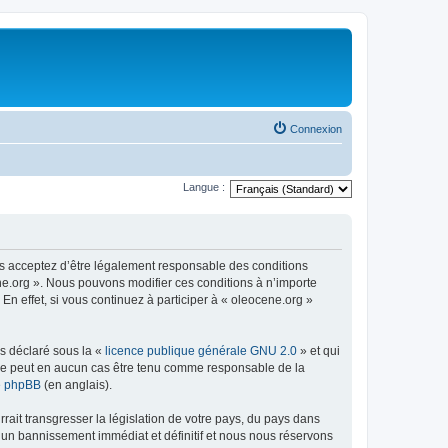
Connexion
Langue :
us acceptez d’être légalement responsable des conditions
ene.org ». Nous pouvons modifier ces conditions à n’importe
n effet, si vous continuez à participer à « oleocene.org »
ns déclaré sous la «
licence publique générale GNU 2.0
» et qui
ed ne peut en aucun cas être tenu comme responsable de la
de phpBB
(en anglais).
ait transgresser la législation de votre pays, du pays dans
à un bannissement immédiat et définitif et nous nous réservons