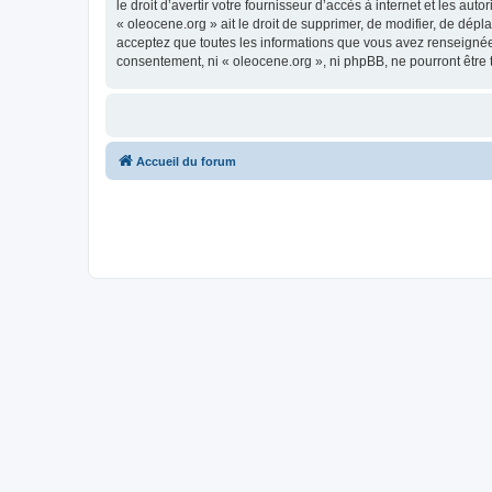
le droit d’avertir votre fournisseur d’accès à internet et les au
« oleocene.org » ait le droit de supprimer, de modifier, de dép
acceptez que toutes les informations que vous avez renseignées
consentement, ni « oleocene.org », ni phpBB, ne pourront être
Accueil du forum