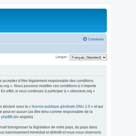
Connexion
Langue :
us acceptez d’être légalement responsable des conditions
ene.org ». Nous pouvons modifier ces conditions à n’importe
n effet, si vous continuez à participer à « oleocene.org »
ns déclaré sous la «
licence publique générale GNU 2.0
» et qui
ed ne peut en aucun cas être tenu comme responsable de la
de phpBB
(en anglais).
ait transgresser la législation de votre pays, du pays dans
à un bannissement immédiat et définitif et nous nous réservons