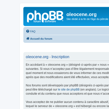
oleocene.org
Site dédié à la fin de l'âge du pétrole
FAQ
Accueil du forum
oleocene.org - Inscription
En accédant à « oleocene.org » (désigné ci-après par « nous »
suivantes. Si vous n’acceptez pas d’être légalement responsable
quel moment et nous essaierons de vous informer de ces modific
après que des modifications aient été effectuées, vous accepte
Nos forums sont développés par phpBB (désignés ci-après par «
peut être téléchargé sur
le site de phpBB
(en anglais). Le logic
conduite et du contenu que nous acceptons et que nous n’acce
Vous acceptez de ne publier aucun contenu à caractère abusif, 
lequel le serveur de « oleocene.org » est hébergé ou encore la