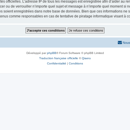
torités officielles. L’adresse IP de tous les messages est enregistrée afin d’aider au 
lacer ou de verrouiller n’importe quel sujet et message à n’importe quel moment si n
 soient enregistrées dans notre base de données. Bien que ces informations ne ser
 tenus comme responsables en cas de tentative de piratage informatique visant à 
Nous
Développé par
phpBB
® Forum Software © phpBB Limited
Traduction française officielle
©
Qiaeru
Confidentialité
|
Conditions