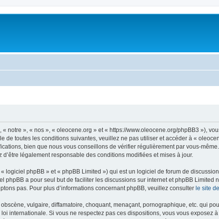
, « notre », « nos », « oleocene.org » et « https://www.oleocene.org/phpBB3 »), vo
 de toutes les conditions suivantes, veuillez ne pas utiliser et accéder à « oleoc
ations, bien que nous vous conseillons de vérifier régulièrement par vous-même. E
z d’être légalement responsable des conditions modifiées et mises à jour.
 logiciel phpBB » et « phpBB Limited ») qui est un logiciel de forum de discussio
iel phpBB a pour seul but de faciliter les discussions sur internet et phpBB Limit
ptons pas. Pour plus d’informations concernant phpBB, veuillez consulter
le site 
obscène, vulgaire, diffamatoire, choquant, menaçant, pornographique, etc. qui pourr
 loi internationale. Si vous ne respectez pas ces dispositions, vous vous exposez 