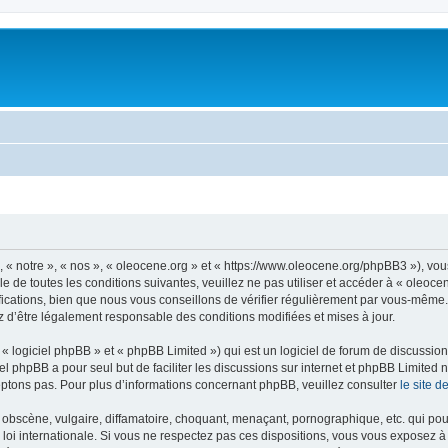
, « notre », « nos », « oleocene.org » et « https://www.oleocene.org/phpBB3 »), vo
 de toutes les conditions suivantes, veuillez ne pas utiliser et accéder à « oleoc
ations, bien que nous vous conseillons de vérifier régulièrement par vous-même. E
z d’être légalement responsable des conditions modifiées et mises à jour.
 logiciel phpBB » et « phpBB Limited ») qui est un logiciel de forum de discussio
iel phpBB a pour seul but de faciliter les discussions sur internet et phpBB Limit
ptons pas. Pour plus d’informations concernant phpBB, veuillez consulter
le site 
obscène, vulgaire, diffamatoire, choquant, menaçant, pornographique, etc. qui pourr
 loi internationale. Si vous ne respectez pas ces dispositions, vous vous exposez 