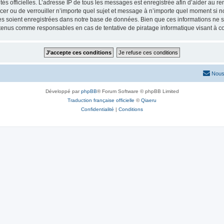
torités officielles. L’adresse IP de tous les messages est enregistrée afin d’aider au 
lacer ou de verrouiller n’importe quel sujet et message à n’importe quel moment si n
 soient enregistrées dans notre base de données. Bien que ces informations ne ser
 tenus comme responsables en cas de tentative de piratage informatique visant à 
Nous
Développé par
phpBB
® Forum Software © phpBB Limited
Traduction française officielle
©
Qiaeru
Confidentialité
|
Conditions