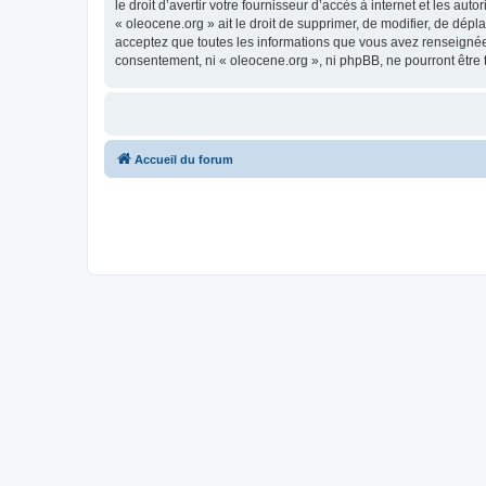
le droit d’avertir votre fournisseur d’accès à internet et les au
« oleocene.org » ait le droit de supprimer, de modifier, de dép
acceptez que toutes les informations que vous avez renseignées
consentement, ni « oleocene.org », ni phpBB, ne pourront être
Accueil du forum