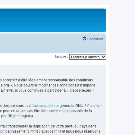
Connexion
Langue :
us acceptez d’être légalement responsable des conditions
ene.org ». Nous pouvons modifier ces conditions à n’importe
n effet, si vous continuez à participer à « oleocene.org »
ns déclaré sous la «
licence publique générale GNU 2.0
» et qui
ed ne peut en aucun cas être tenu comme responsable de la
de phpBB
(en anglais).
ait transgresser la législation de votre pays, du pays dans
à un bannissement immédiat et définitif et nous nous réservons