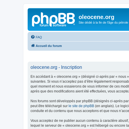
oleocene.org
Site dédié à la fin de l'âge du pétrole
FAQ
Accueil du forum
oleocene.org - Inscription
En accédant à « oleocene.org » (désigné ci-après par « nous »
suivantes. Si vous n’acceptez pas d’être légalement responsable
quel moment et nous essaierons de vous informer de ces modific
après que des modifications aient été effectuées, vous accepte
Nos forums sont développés par phpBB (désignés ci-après par «
peut être téléchargé sur
le site de phpBB
(en anglais). Le logic
conduite et du contenu que nous acceptons et que nous n’acce
Vous acceptez de ne publier aucun contenu à caractère abusif, 
lequel le serveur de « oleocene.org » est hébergé ou encore la