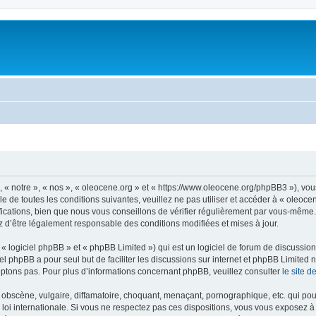
, « notre », « nos », « oleocene.org » et « https://www.oleocene.org/phpBB3 »), vo
 de toutes les conditions suivantes, veuillez ne pas utiliser et accéder à « oleoc
ations, bien que nous vous conseillons de vérifier régulièrement par vous-même. E
z d’être légalement responsable des conditions modifiées et mises à jour.
 logiciel phpBB » et « phpBB Limited ») qui est un logiciel de forum de discussio
iel phpBB a pour seul but de faciliter les discussions sur internet et phpBB Limit
ptons pas. Pour plus d’informations concernant phpBB, veuillez consulter
le site 
obscène, vulgaire, diffamatoire, choquant, menaçant, pornographique, etc. qui pourr
 loi internationale. Si vous ne respectez pas ces dispositions, vous vous exposez 