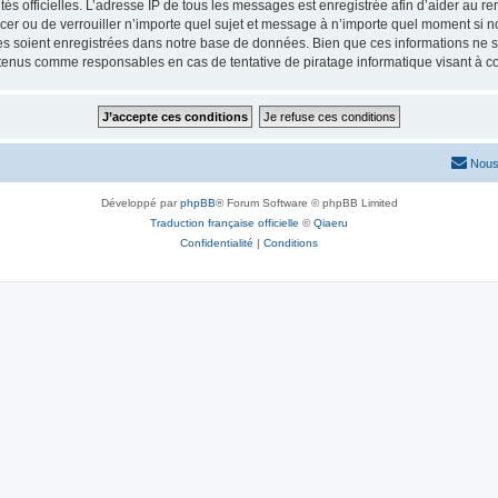
torités officielles. L’adresse IP de tous les messages est enregistrée afin d’aider au 
lacer ou de verrouiller n’importe quel sujet et message à n’importe quel moment si n
 soient enregistrées dans notre base de données. Bien que ces informations ne ser
 tenus comme responsables en cas de tentative de piratage informatique visant à 
Nous
Développé par
phpBB
® Forum Software © phpBB Limited
Traduction française officielle
©
Qiaeru
Confidentialité
|
Conditions