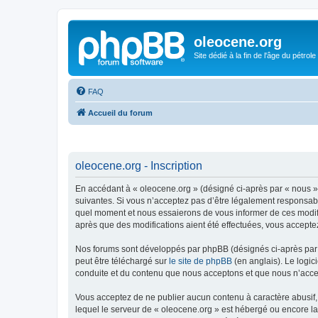
oleocene.org
Site dédié à la fin de l'âge du pétrole
FAQ
Accueil du forum
oleocene.org - Inscription
En accédant à « oleocene.org » (désigné ci-après par « nous »
suivantes. Si vous n’acceptez pas d’être légalement responsable
quel moment et nous essaierons de vous informer de ces modific
après que des modifications aient été effectuées, vous accepte
Nos forums sont développés par phpBB (désignés ci-après par «
peut être téléchargé sur
le site de phpBB
(en anglais). Le logic
conduite et du contenu que nous acceptons et que nous n’acce
Vous acceptez de ne publier aucun contenu à caractère abusif, 
lequel le serveur de « oleocene.org » est hébergé ou encore la