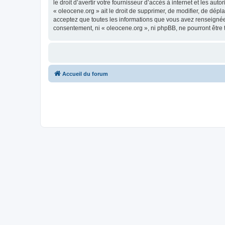
le droit d’avertir votre fournisseur d’accès à internet et les au
« oleocene.org » ait le droit de supprimer, de modifier, de dép
acceptez que toutes les informations que vous avez renseignées
consentement, ni « oleocene.org », ni phpBB, ne pourront être
Accueil du forum