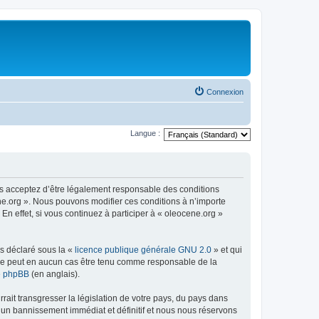
Connexion
Langue :
us acceptez d’être légalement responsable des conditions
ene.org ». Nous pouvons modifier ces conditions à n’importe
n effet, si vous continuez à participer à « oleocene.org »
ns déclaré sous la «
licence publique générale GNU 2.0
» et qui
ed ne peut en aucun cas être tenu comme responsable de la
de phpBB
(en anglais).
ait transgresser la législation de votre pays, du pays dans
à un bannissement immédiat et définitif et nous nous réservons