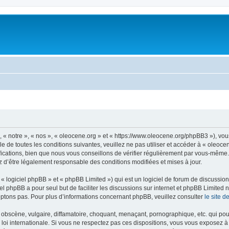
, « notre », « nos », « oleocene.org » et « https://www.oleocene.org/phpBB3 »), vo
 de toutes les conditions suivantes, veuillez ne pas utiliser et accéder à « oleoc
ations, bien que nous vous conseillons de vérifier régulièrement par vous-même. E
z d’être légalement responsable des conditions modifiées et mises à jour.
 logiciel phpBB » et « phpBB Limited ») qui est un logiciel de forum de discussio
iel phpBB a pour seul but de faciliter les discussions sur internet et phpBB Limit
ptons pas. Pour plus d’informations concernant phpBB, veuillez consulter
le site 
obscène, vulgaire, diffamatoire, choquant, menaçant, pornographique, etc. qui pourr
 loi internationale. Si vous ne respectez pas ces dispositions, vous vous exposez 