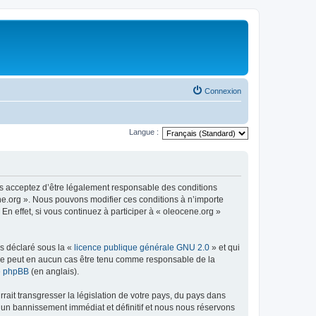
Connexion
Langue :
us acceptez d’être légalement responsable des conditions
ene.org ». Nous pouvons modifier ces conditions à n’importe
n effet, si vous continuez à participer à « oleocene.org »
ns déclaré sous la «
licence publique générale GNU 2.0
» et qui
ed ne peut en aucun cas être tenu comme responsable de la
de phpBB
(en anglais).
ait transgresser la législation de votre pays, du pays dans
à un bannissement immédiat et définitif et nous nous réservons