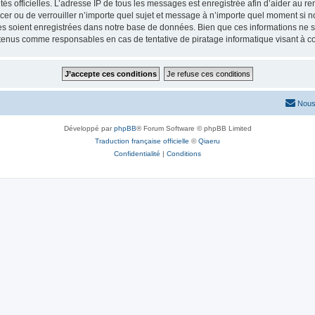
torités officielles. L’adresse IP de tous les messages est enregistrée afin d’aider au 
lacer ou de verrouiller n’importe quel sujet et message à n’importe quel moment si n
 soient enregistrées dans notre base de données. Bien que ces informations ne ser
 tenus comme responsables en cas de tentative de piratage informatique visant à 
Nous
Développé par
phpBB
® Forum Software © phpBB Limited
Traduction française officielle
©
Qiaeru
Confidentialité
|
Conditions