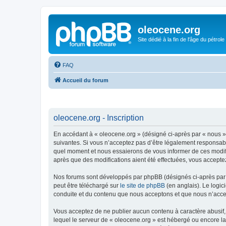
oleocene.org
Site dédié à la fin de l'âge du pétrole
FAQ
Accueil du forum
oleocene.org - Inscription
En accédant à « oleocene.org » (désigné ci-après par « nous »
suivantes. Si vous n’acceptez pas d’être légalement responsable
quel moment et nous essaierons de vous informer de ces modific
après que des modifications aient été effectuées, vous accepte
Nos forums sont développés par phpBB (désignés ci-après par «
peut être téléchargé sur
le site de phpBB
(en anglais). Le logic
conduite et du contenu que nous acceptons et que nous n’acce
Vous acceptez de ne publier aucun contenu à caractère abusif, 
lequel le serveur de « oleocene.org » est hébergé ou encore la