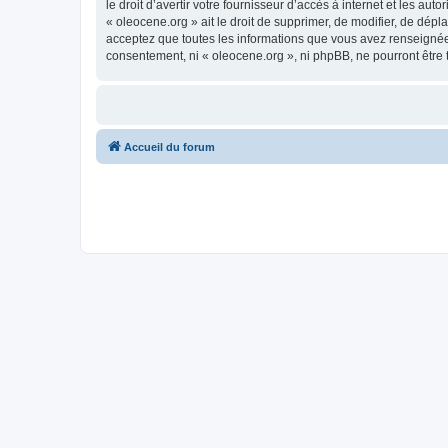
le droit d’avertir votre fournisseur d’accès à internet et les au
« oleocene.org » ait le droit de supprimer, de modifier, de dép
acceptez que toutes les informations que vous avez renseignées
consentement, ni « oleocene.org », ni phpBB, ne pourront être
Accueil du forum