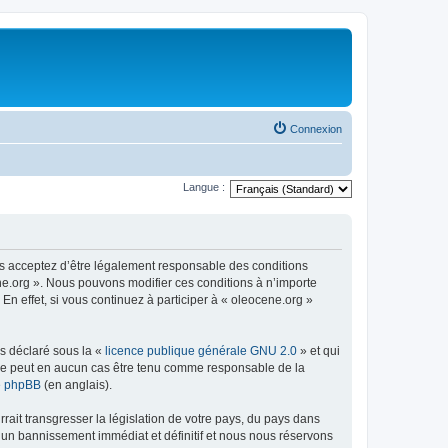
Connexion
Langue :
us acceptez d’être légalement responsable des conditions
ene.org ». Nous pouvons modifier ces conditions à n’importe
n effet, si vous continuez à participer à « oleocene.org »
ns déclaré sous la «
licence publique générale GNU 2.0
» et qui
ed ne peut en aucun cas être tenu comme responsable de la
de phpBB
(en anglais).
ait transgresser la législation de votre pays, du pays dans
à un bannissement immédiat et définitif et nous nous réservons