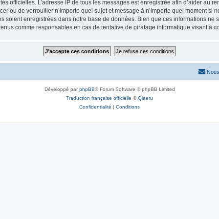
torités officielles. L’adresse IP de tous les messages est enregistrée afin d’aider au 
lacer ou de verrouiller n’importe quel sujet et message à n’importe quel moment si n
 soient enregistrées dans notre base de données. Bien que ces informations ne ser
 tenus comme responsables en cas de tentative de piratage informatique visant à 
Nous
Développé par
phpBB
® Forum Software © phpBB Limited
Traduction française officielle
©
Qiaeru
Confidentialité
|
Conditions