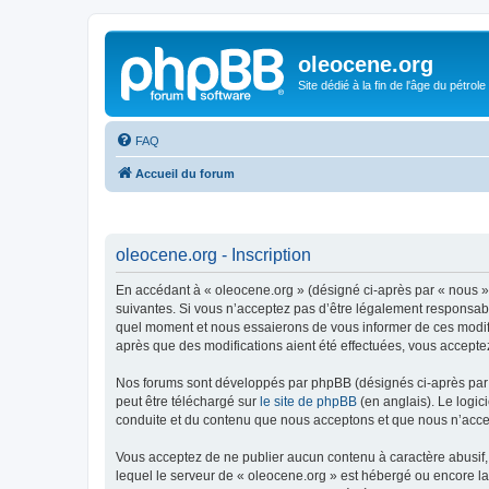
oleocene.org
Site dédié à la fin de l'âge du pétrole
FAQ
Accueil du forum
oleocene.org - Inscription
En accédant à « oleocene.org » (désigné ci-après par « nous »
suivantes. Si vous n’acceptez pas d’être légalement responsable
quel moment et nous essaierons de vous informer de ces modific
après que des modifications aient été effectuées, vous accepte
Nos forums sont développés par phpBB (désignés ci-après par «
peut être téléchargé sur
le site de phpBB
(en anglais). Le logic
conduite et du contenu que nous acceptons et que nous n’acce
Vous acceptez de ne publier aucun contenu à caractère abusif, 
lequel le serveur de « oleocene.org » est hébergé ou encore la