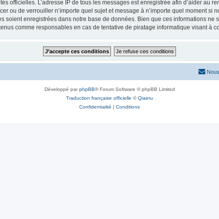
torités officielles. L’adresse IP de tous les messages est enregistrée afin d’aider au 
lacer ou de verrouiller n’importe quel sujet et message à n’importe quel moment si n
 soient enregistrées dans notre base de données. Bien que ces informations ne ser
 tenus comme responsables en cas de tentative de piratage informatique visant à 
Nous
Développé par
phpBB
® Forum Software © phpBB Limited
Traduction française officielle
©
Qiaeru
Confidentialité
|
Conditions