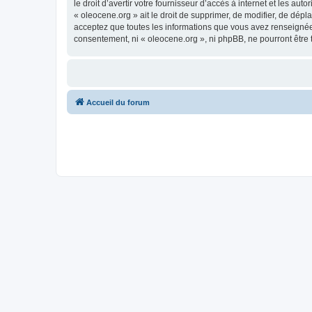
le droit d’avertir votre fournisseur d’accès à internet et les au
« oleocene.org » ait le droit de supprimer, de modifier, de dép
acceptez que toutes les informations que vous avez renseignées
consentement, ni « oleocene.org », ni phpBB, ne pourront être
Accueil du forum