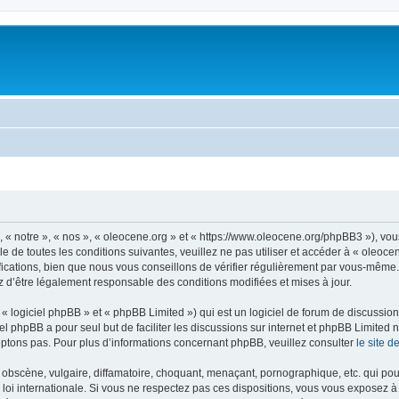
, « notre », « nos », « oleocene.org » et « https://www.oleocene.org/phpBB3 »), vo
 de toutes les conditions suivantes, veuillez ne pas utiliser et accéder à « oleoc
ations, bien que nous vous conseillons de vérifier régulièrement par vous-même. E
z d’être légalement responsable des conditions modifiées et mises à jour.
 logiciel phpBB » et « phpBB Limited ») qui est un logiciel de forum de discussio
iel phpBB a pour seul but de faciliter les discussions sur internet et phpBB Limit
ptons pas. Pour plus d’informations concernant phpBB, veuillez consulter
le site 
obscène, vulgaire, diffamatoire, choquant, menaçant, pornographique, etc. qui pourr
 loi internationale. Si vous ne respectez pas ces dispositions, vous vous exposez 