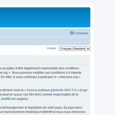
Connexion
Langue :
us acceptez d’être légalement responsable des conditions
ene.org ». Nous pouvons modifier ces conditions à n’importe
n effet, si vous continuez à participer à « oleocene.org »
ns déclaré sous la «
licence publique générale GNU 2.0
» et qui
ed ne peut en aucun cas être tenu comme responsable de la
de phpBB
(en anglais).
ait transgresser la législation de votre pays, du pays dans
à un bannissement immédiat et définitif et nous nous réservons