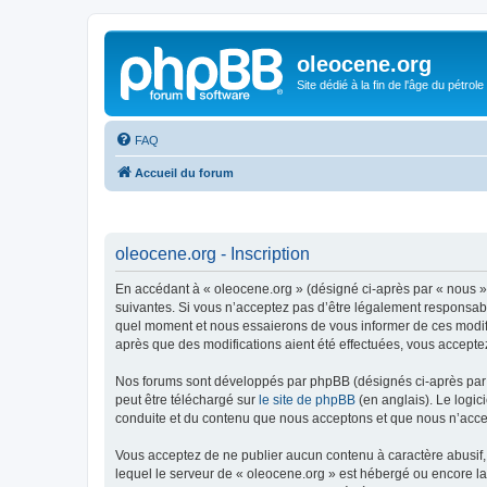
oleocene.org
Site dédié à la fin de l'âge du pétrole
FAQ
Accueil du forum
oleocene.org - Inscription
En accédant à « oleocene.org » (désigné ci-après par « nous »
suivantes. Si vous n’acceptez pas d’être légalement responsable
quel moment et nous essaierons de vous informer de ces modific
après que des modifications aient été effectuées, vous accepte
Nos forums sont développés par phpBB (désignés ci-après par «
peut être téléchargé sur
le site de phpBB
(en anglais). Le logic
conduite et du contenu que nous acceptons et que nous n’acce
Vous acceptez de ne publier aucun contenu à caractère abusif, 
lequel le serveur de « oleocene.org » est hébergé ou encore la