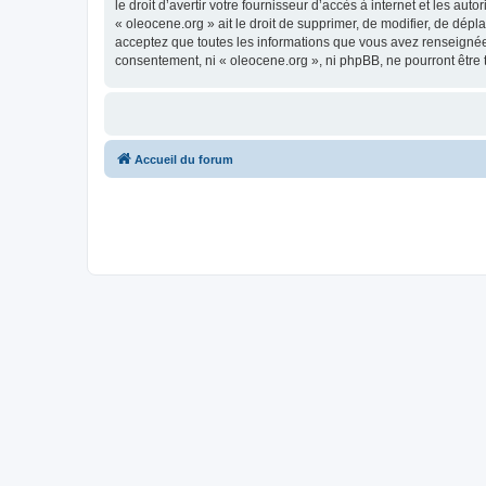
le droit d’avertir votre fournisseur d’accès à internet et les au
« oleocene.org » ait le droit de supprimer, de modifier, de dép
acceptez que toutes les informations que vous avez renseignées
consentement, ni « oleocene.org », ni phpBB, ne pourront être
Accueil du forum