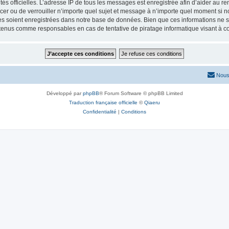
torités officielles. L’adresse IP de tous les messages est enregistrée afin d’aider au 
lacer ou de verrouiller n’importe quel sujet et message à n’importe quel moment si n
 soient enregistrées dans notre base de données. Bien que ces informations ne ser
 tenus comme responsables en cas de tentative de piratage informatique visant à 
Nous
Développé par
phpBB
® Forum Software © phpBB Limited
Traduction française officielle
©
Qiaeru
Confidentialité
|
Conditions