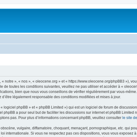
, « notre », « nos », « oleocene.org » et « https://www.oleocene.org/phpBB3 »), vo
 de toutes les conditions suivantes, veuillez ne pas utiliser et accéder à « oleoc
ations, bien que nous vous conseillons de vérifier régulièrement par vous-même. E
z d’être légalement responsable des conditions modifiées et mises à jour.
 logiciel phpBB » et « phpBB Limited ») qui est un logiciel de forum de discussio
iel phpBB a pour seul but de faciliter les discussions sur internet et phpBB Limit
ptons pas. Pour plus d’informations concernant phpBB, veuillez consulter
le site 
obscène, vulgaire, diffamatoire, choquant, menaçant, pornographique, etc. qui pourr
 loi internationale. Si vous ne respectez pas ces dispositions, vous vous exposez 