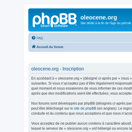
oleocene.org
Site dédié à la fin de l'âge du pétrole
FAQ
Accueil du forum
oleocene.org - Inscription
En accédant à « oleocene.org » (désigné ci-après par « nous »
suivantes. Si vous n’acceptez pas d’être légalement responsable
quel moment et nous essaierons de vous informer de ces modific
après que des modifications aient été effectuées, vous accepte
Nos forums sont développés par phpBB (désignés ci-après par «
peut être téléchargé sur
le site de phpBB
(en anglais). Le logic
conduite et du contenu que nous acceptons et que nous n’acce
Vous acceptez de ne publier aucun contenu à caractère abusif, 
lequel le serveur de « oleocene.org » est hébergé ou encore la