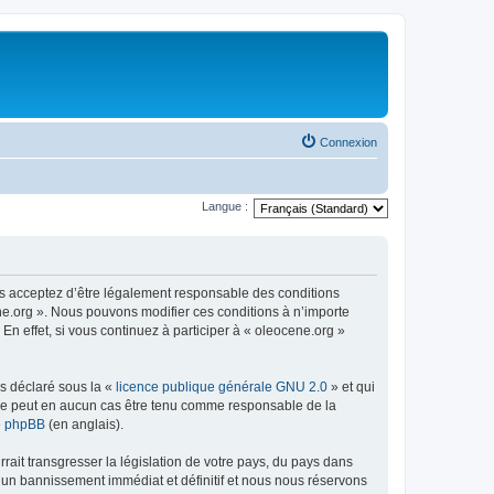
Connexion
Langue :
us acceptez d’être légalement responsable des conditions
ene.org ». Nous pouvons modifier ces conditions à n’importe
n effet, si vous continuez à participer à « oleocene.org »
ns déclaré sous la «
licence publique générale GNU 2.0
» et qui
ed ne peut en aucun cas être tenu comme responsable de la
de phpBB
(en anglais).
ait transgresser la législation de votre pays, du pays dans
à un bannissement immédiat et définitif et nous nous réservons