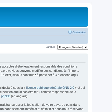
Connexion
Langue :
us acceptez d’être légalement responsable des conditions
ene.org ». Nous pouvons modifier ces conditions à n’importe
n effet, si vous continuez à participer à « oleocene.org »
ns déclaré sous la «
licence publique générale GNU 2.0
» et qui
ed ne peut en aucun cas être tenu comme responsable de la
de phpBB
(en anglais).
ait transgresser la législation de votre pays, du pays dans
à un bannissement immédiat et définitif et nous nous réservons