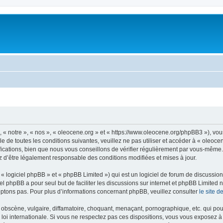
, « notre », « nos », « oleocene.org » et « https://www.oleocene.org/phpBB3 »), vo
 de toutes les conditions suivantes, veuillez ne pas utiliser et accéder à « oleoc
ations, bien que nous vous conseillons de vérifier régulièrement par vous-même. E
z d’être légalement responsable des conditions modifiées et mises à jour.
 logiciel phpBB » et « phpBB Limited ») qui est un logiciel de forum de discussio
iel phpBB a pour seul but de faciliter les discussions sur internet et phpBB Limit
ptons pas. Pour plus d’informations concernant phpBB, veuillez consulter
le site 
obscène, vulgaire, diffamatoire, choquant, menaçant, pornographique, etc. qui pourr
 loi internationale. Si vous ne respectez pas ces dispositions, vous vous exposez 