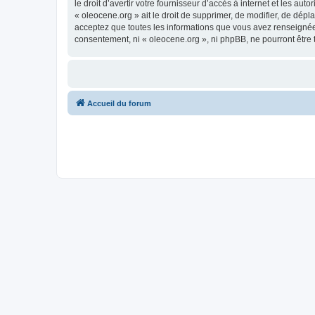
le droit d’avertir votre fournisseur d’accès à internet et les au
« oleocene.org » ait le droit de supprimer, de modifier, de dép
acceptez que toutes les informations que vous avez renseignées
consentement, ni « oleocene.org », ni phpBB, ne pourront être
Accueil du forum