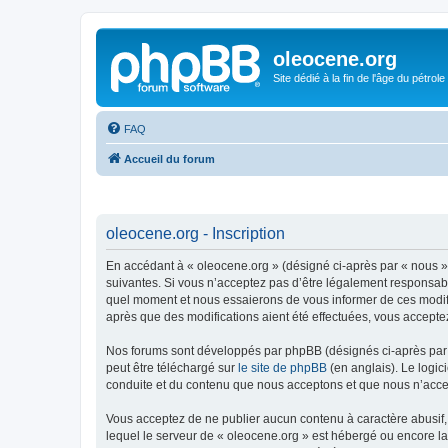
oleocene.org
Site dédié à la fin de l'âge du pétrole
FAQ
Accueil du forum
oleocene.org - Inscription
En accédant à « oleocene.org » (désigné ci-après par « nous »
suivantes. Si vous n’acceptez pas d’être légalement responsable
quel moment et nous essaierons de vous informer de ces modific
après que des modifications aient été effectuées, vous accepte
Nos forums sont développés par phpBB (désignés ci-après par «
peut être téléchargé sur
le site de phpBB
(en anglais). Le logic
conduite et du contenu que nous acceptons et que nous n’acce
Vous acceptez de ne publier aucun contenu à caractère abusif, 
lequel le serveur de « oleocene.org » est hébergé ou encore la