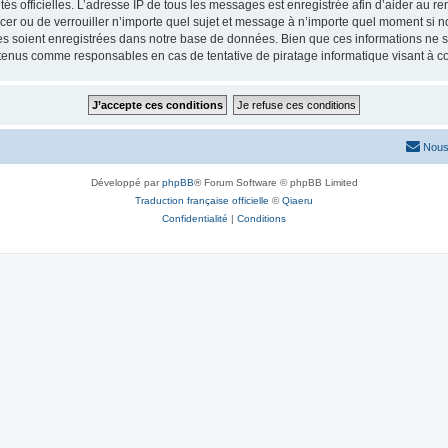
torités officielles. L’adresse IP de tous les messages est enregistrée afin d’aider au 
lacer ou de verrouiller n’importe quel sujet et message à n’importe quel moment si n
 soient enregistrées dans notre base de données. Bien que ces informations ne ser
 tenus comme responsables en cas de tentative de piratage informatique visant à 
Nous
Développé par
phpBB
® Forum Software © phpBB Limited
Traduction française officielle
©
Qiaeru
Confidentialité
|
Conditions