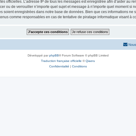
torités officielles. L’adresse IP de tous les messages est enregistrée afin d’aider au 
lacer ou de verrouiller n’importe quel sujet et message à n’importe quel moment si n
 soient enregistrées dans notre base de données. Bien que ces informations ne ser
 tenus comme responsables en cas de tentative de piratage informatique visant à 
Nous
Développé par
phpBB
® Forum Software © phpBB Limited
Traduction française officielle
©
Qiaeru
Confidentialité
|
Conditions