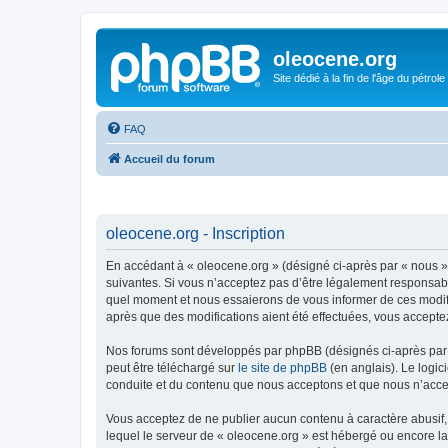
oleocene.org
Site dédié à la fin de l'âge du pétrole
FAQ
Accueil du forum
oleocene.org - Inscription
En accédant à « oleocene.org » (désigné ci-après par « nous »
suivantes. Si vous n’acceptez pas d’être légalement responsable
quel moment et nous essaierons de vous informer de ces modific
après que des modifications aient été effectuées, vous accepte
Nos forums sont développés par phpBB (désignés ci-après par «
peut être téléchargé sur
le site de phpBB
(en anglais). Le logic
conduite et du contenu que nous acceptons et que nous n’acce
Vous acceptez de ne publier aucun contenu à caractère abusif, 
lequel le serveur de « oleocene.org » est hébergé ou encore la