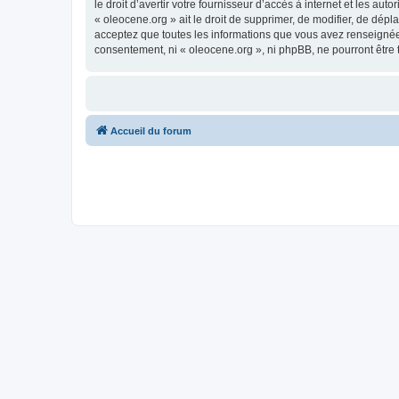
le droit d’avertir votre fournisseur d’accès à internet et les au
« oleocene.org » ait le droit de supprimer, de modifier, de dép
acceptez que toutes les informations que vous avez renseignées
consentement, ni « oleocene.org », ni phpBB, ne pourront être
Accueil du forum