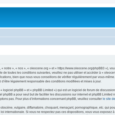
, « notre », « nos », « oleocene.org » et « https://www.oleocene.org/phpBB3 »), vo
 de toutes les conditions suivantes, veuillez ne pas utiliser et accéder à « oleoc
ations, bien que nous vous conseillons de vérifier régulièrement par vous-même. E
z d’être légalement responsable des conditions modifiées et mises à jour.
 logiciel phpBB » et « phpBB Limited ») qui est un logiciel de forum de discussio
iel phpBB a pour seul but de faciliter les discussions sur internet et phpBB Limit
ptons pas. Pour plus d’informations concernant phpBB, veuillez consulter
le site 
obscène, vulgaire, diffamatoire, choquant, menaçant, pornographique, etc. qui pourr
 loi internationale. Si vous ne respectez pas ces dispositions, vous vous exposez 