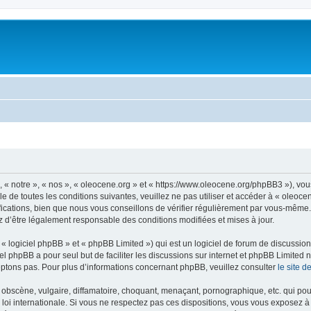
, « notre », « nos », « oleocene.org » et « https://www.oleocene.org/phpBB3 »), vo
 de toutes les conditions suivantes, veuillez ne pas utiliser et accéder à « oleoc
ations, bien que nous vous conseillons de vérifier régulièrement par vous-même. E
z d’être légalement responsable des conditions modifiées et mises à jour.
 logiciel phpBB » et « phpBB Limited ») qui est un logiciel de forum de discussio
iel phpBB a pour seul but de faciliter les discussions sur internet et phpBB Limit
ptons pas. Pour plus d’informations concernant phpBB, veuillez consulter
le site 
obscène, vulgaire, diffamatoire, choquant, menaçant, pornographique, etc. qui pourr
 loi internationale. Si vous ne respectez pas ces dispositions, vous vous exposez 