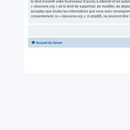
le droit d’avertir votre fournisseur d’accès à internet et les au
« oleocene.org » ait le droit de supprimer, de modifier, de dép
acceptez que toutes les informations que vous avez renseignées
consentement, ni « oleocene.org », ni phpBB, ne pourront être
Accueil du forum