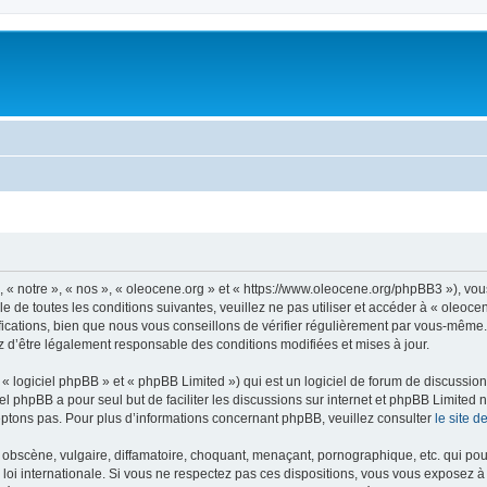
, « notre », « nos », « oleocene.org » et « https://www.oleocene.org/phpBB3 »), vo
 de toutes les conditions suivantes, veuillez ne pas utiliser et accéder à « oleoc
ations, bien que nous vous conseillons de vérifier régulièrement par vous-même. E
z d’être légalement responsable des conditions modifiées et mises à jour.
 logiciel phpBB » et « phpBB Limited ») qui est un logiciel de forum de discussio
iel phpBB a pour seul but de faciliter les discussions sur internet et phpBB Limit
ptons pas. Pour plus d’informations concernant phpBB, veuillez consulter
le site 
obscène, vulgaire, diffamatoire, choquant, menaçant, pornographique, etc. qui pourr
 loi internationale. Si vous ne respectez pas ces dispositions, vous vous exposez 