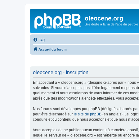
oleocene.org
Site dédié à la fin de l'âge du pétrole
FAQ
Accueil du forum
oleocene.org - Inscription
En accédant à « oleocene.org » (désigné ci-après par « nous »
suivantes. Si vous n’acceptez pas d’être légalement responsable
quel moment et nous essaierons de vous informer de ces modific
après que des modifications aient été effectuées, vous accepte
Nos forums sont développés par phpBB (désignés ci-après par «
peut être téléchargé sur
le site de phpBB
(en anglais). Le logic
conduite et du contenu que nous acceptons et que nous n’acce
Vous acceptez de ne publier aucun contenu à caractère abusif, 
lequel le serveur de « oleocene.org » est hébergé ou encore la