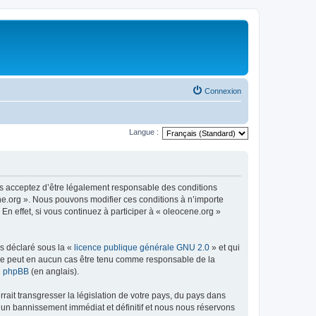
Connexion
Langue :
us acceptez d’être légalement responsable des conditions
ene.org ». Nous pouvons modifier ces conditions à n’importe
n effet, si vous continuez à participer à « oleocene.org »
ns déclaré sous la «
licence publique générale GNU 2.0
» et qui
ed ne peut en aucun cas être tenu comme responsable de la
de phpBB
(en anglais).
ait transgresser la législation de votre pays, du pays dans
à un bannissement immédiat et définitif et nous nous réservons