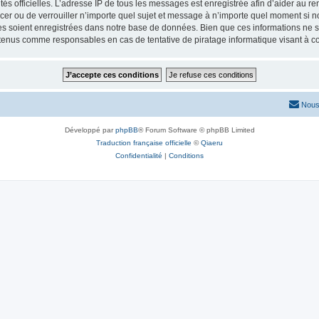
torités officielles. L’adresse IP de tous les messages est enregistrée afin d’aider au 
lacer ou de verrouiller n’importe quel sujet et message à n’importe quel moment si n
 soient enregistrées dans notre base de données. Bien que ces informations ne ser
 tenus comme responsables en cas de tentative de piratage informatique visant à 
Nous
Développé par
phpBB
® Forum Software © phpBB Limited
Traduction française officielle
©
Qiaeru
Confidentialité
|
Conditions