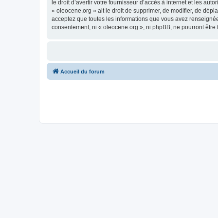
le droit d’avertir votre fournisseur d’accès à internet et les au
« oleocene.org » ait le droit de supprimer, de modifier, de dép
acceptez que toutes les informations que vous avez renseignées
consentement, ni « oleocene.org », ni phpBB, ne pourront être
Accueil du forum