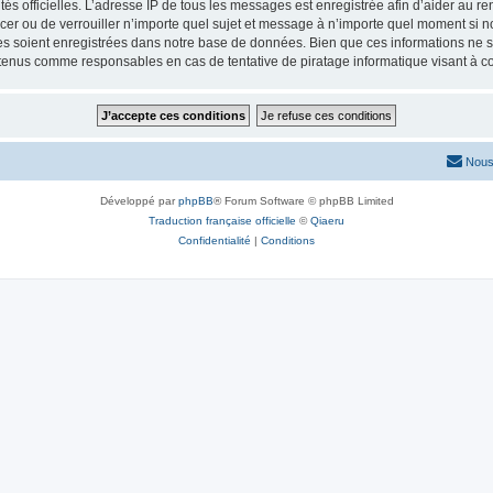
torités officielles. L’adresse IP de tous les messages est enregistrée afin d’aider au 
lacer ou de verrouiller n’importe quel sujet et message à n’importe quel moment si n
 soient enregistrées dans notre base de données. Bien que ces informations ne ser
 tenus comme responsables en cas de tentative de piratage informatique visant à 
Nous
Développé par
phpBB
® Forum Software © phpBB Limited
Traduction française officielle
©
Qiaeru
Confidentialité
|
Conditions