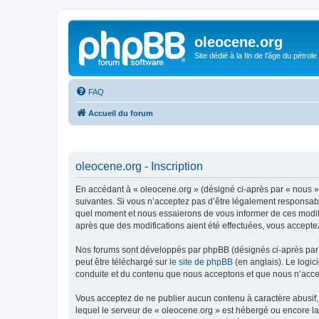
oleocene.org
Site dédié à la fin de l'âge du pétrole
FAQ
Accueil du forum
oleocene.org - Inscription
En accédant à « oleocene.org » (désigné ci-après par « nous »
suivantes. Si vous n’acceptez pas d’être légalement responsable
quel moment et nous essaierons de vous informer de ces modific
après que des modifications aient été effectuées, vous accepte
Nos forums sont développés par phpBB (désignés ci-après par «
peut être téléchargé sur
le site de phpBB
(en anglais). Le logic
conduite et du contenu que nous acceptons et que nous n’acce
Vous acceptez de ne publier aucun contenu à caractère abusif, 
lequel le serveur de « oleocene.org » est hébergé ou encore la