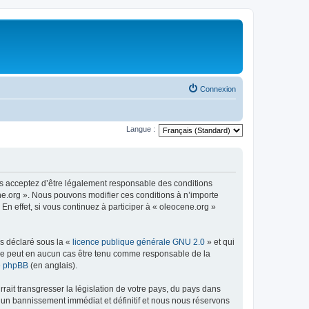
Connexion
Langue :
us acceptez d’être légalement responsable des conditions
ene.org ». Nous pouvons modifier ces conditions à n’importe
n effet, si vous continuez à participer à « oleocene.org »
ns déclaré sous la «
licence publique générale GNU 2.0
» et qui
ed ne peut en aucun cas être tenu comme responsable de la
de phpBB
(en anglais).
ait transgresser la législation de votre pays, du pays dans
à un bannissement immédiat et définitif et nous nous réservons