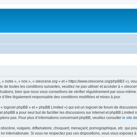
, « notre », « nos », « oleocene.org » et « https://www.oleocene.org/phpBB3 »), vo
 de toutes les conditions suivantes, veuillez ne pas utiliser et accéder à « oleoc
ations, bien que nous vous conseillons de vérifier régulièrement par vous-même. E
z d’être légalement responsable des conditions modifiées et mises à jour.
 logiciel phpBB » et « phpBB Limited ») qui est un logiciel de forum de discussio
iel phpBB a pour seul but de faciliter les discussions sur internet et phpBB Limit
ptons pas. Pour plus d’informations concernant phpBB, veuillez consulter
le site 
obscène, vulgaire, diffamatoire, choquant, menaçant, pornographique, etc. qui pourr
 loi internationale. Si vous ne respectez pas ces dispositions, vous vous exposez 