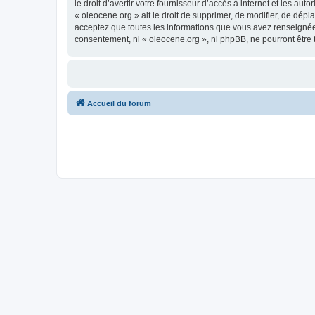
le droit d’avertir votre fournisseur d’accès à internet et les au
« oleocene.org » ait le droit de supprimer, de modifier, de dép
acceptez que toutes les informations que vous avez renseignées
consentement, ni « oleocene.org », ni phpBB, ne pourront être
Accueil du forum