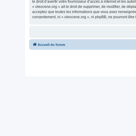
le droit d’avertir votre fournisseur d’accès à internet et les au
« oleocene.org » ait le droit de supprimer, de modifier, de dép
acceptez que toutes les informations que vous avez renseignées
consentement, ni « oleocene.org », ni phpBB, ne pourront être
Accueil du forum