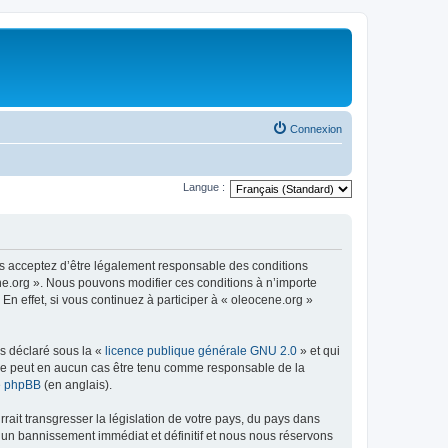
Connexion
Langue :
us acceptez d’être légalement responsable des conditions
ene.org ». Nous pouvons modifier ces conditions à n’importe
n effet, si vous continuez à participer à « oleocene.org »
ns déclaré sous la «
licence publique générale GNU 2.0
» et qui
ed ne peut en aucun cas être tenu comme responsable de la
de phpBB
(en anglais).
ait transgresser la législation de votre pays, du pays dans
à un bannissement immédiat et définitif et nous nous réservons