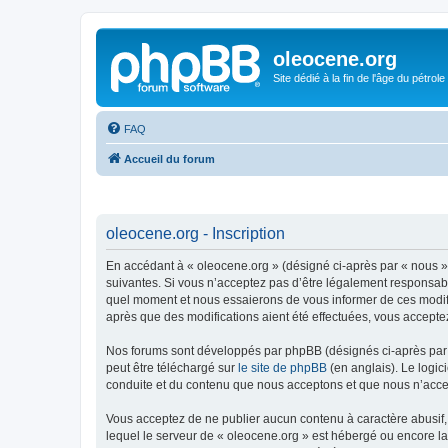
oleocene.org
Site dédié à la fin de l'âge du pétrole
FAQ
Accueil du forum
oleocene.org - Inscription
En accédant à « oleocene.org » (désigné ci-après par « nous »
suivantes. Si vous n’acceptez pas d’être légalement responsable
quel moment et nous essaierons de vous informer de ces modific
après que des modifications aient été effectuées, vous accepte
Nos forums sont développés par phpBB (désignés ci-après par «
peut être téléchargé sur
le site de phpBB
(en anglais). Le logic
conduite et du contenu que nous acceptons et que nous n’acce
Vous acceptez de ne publier aucun contenu à caractère abusif, 
lequel le serveur de « oleocene.org » est hébergé ou encore la