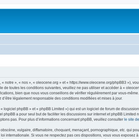
, « notre », « nos », « oleocene.org » et « https://www.oleocene.org/phpBB3 »), vo
 de toutes les conditions suivantes, veuillez ne pas utiliser et accéder à « oleoc
ations, bien que nous vous conseillons de vérifier régulièrement par vous-même. E
z d’être légalement responsable des conditions modifiées et mises à jour.
 logiciel phpBB » et « phpBB Limited ») qui est un logiciel de forum de discussio
iel phpBB a pour seul but de faciliter les discussions sur internet et phpBB Limit
ptons pas. Pour plus d’informations concernant phpBB, veuillez consulter
le site 
obscène, vulgaire, diffamatoire, choquant, menaçant, pornographique, etc. qui pourr
 loi internationale. Si vous ne respectez pas ces dispositions, vous vous exposez 