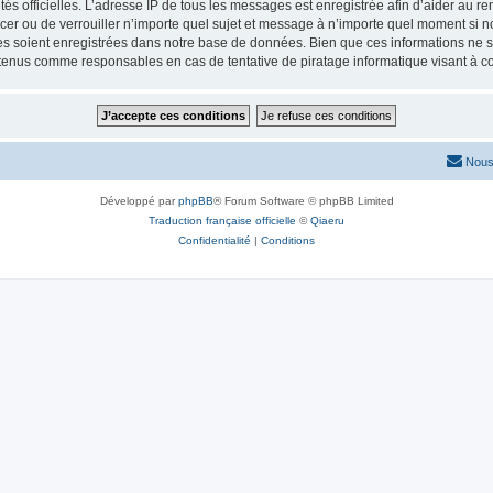
torités officielles. L’adresse IP de tous les messages est enregistrée afin d’aider au 
lacer ou de verrouiller n’importe quel sujet et message à n’importe quel moment si n
 soient enregistrées dans notre base de données. Bien que ces informations ne ser
 tenus comme responsables en cas de tentative de piratage informatique visant à 
Nous
Développé par
phpBB
® Forum Software © phpBB Limited
Traduction française officielle
©
Qiaeru
Confidentialité
|
Conditions