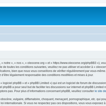
, « notre », « nos », « oleocene.org » et « https://www.oleocene.org/phpBB3 »), vo
 de toutes les conditions suivantes, veuillez ne pas utiliser et accéder à « oleoc
ations, bien que nous vous conseillons de vérifier régulièrement par vous-même. E
z d’être légalement responsable des conditions modifiées et mises à jour.
 logiciel phpBB » et « phpBB Limited ») qui est un logiciel de forum de discussio
iel phpBB a pour seul but de faciliter les discussions sur internet et phpBB Limit
ptons pas. Pour plus d’informations concernant phpBB, veuillez consulter
le site 
obscène, vulgaire, diffamatoire, choquant, menaçant, pornographique, etc. qui pourr
 loi internationale. Si vous ne respectez pas ces dispositions, vous vous exposez 