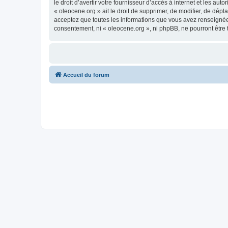
le droit d’avertir votre fournisseur d’accès à internet et les au
« oleocene.org » ait le droit de supprimer, de modifier, de dép
acceptez que toutes les informations que vous avez renseignées
consentement, ni « oleocene.org », ni phpBB, ne pourront être
Accueil du forum