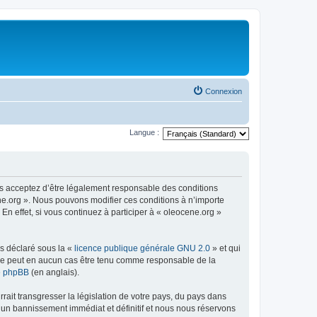
Connexion
Langue :
us acceptez d’être légalement responsable des conditions
ene.org ». Nous pouvons modifier ces conditions à n’importe
n effet, si vous continuez à participer à « oleocene.org »
ns déclaré sous la «
licence publique générale GNU 2.0
» et qui
ed ne peut en aucun cas être tenu comme responsable de la
de phpBB
(en anglais).
ait transgresser la législation de votre pays, du pays dans
à un bannissement immédiat et définitif et nous nous réservons