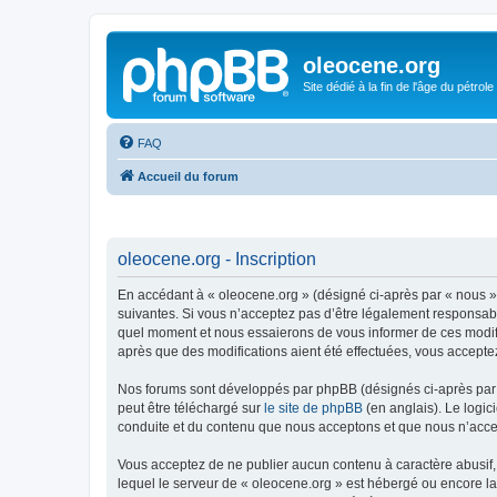
oleocene.org
Site dédié à la fin de l'âge du pétrole
FAQ
Accueil du forum
oleocene.org - Inscription
En accédant à « oleocene.org » (désigné ci-après par « nous »
suivantes. Si vous n’acceptez pas d’être légalement responsable
quel moment et nous essaierons de vous informer de ces modific
après que des modifications aient été effectuées, vous accepte
Nos forums sont développés par phpBB (désignés ci-après par «
peut être téléchargé sur
le site de phpBB
(en anglais). Le logic
conduite et du contenu que nous acceptons et que nous n’acce
Vous acceptez de ne publier aucun contenu à caractère abusif, 
lequel le serveur de « oleocene.org » est hébergé ou encore la