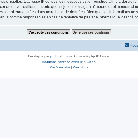
torités officielles. L’adresse IP de tous les messages est enregistrée afin d’aider au 
lacer ou de verrouiller n’importe quel sujet et message à n’importe quel moment si n
 soient enregistrées dans notre base de données. Bien que ces informations ne ser
 tenus comme responsables en cas de tentative de piratage informatique visant à 
Nous
Développé par
phpBB
® Forum Software © phpBB Limited
Traduction française officielle
©
Qiaeru
Confidentialité
|
Conditions