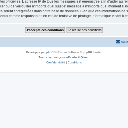
torités officielles. L’adresse IP de tous les messages est enregistrée afin d’aider au 
lacer ou de verrouiller n’importe quel sujet et message à n’importe quel moment si n
 soient enregistrées dans notre base de données. Bien que ces informations ne ser
 tenus comme responsables en cas de tentative de piratage informatique visant à 
Nous
Développé par
phpBB
® Forum Software © phpBB Limited
Traduction française officielle
©
Qiaeru
Confidentialité
|
Conditions