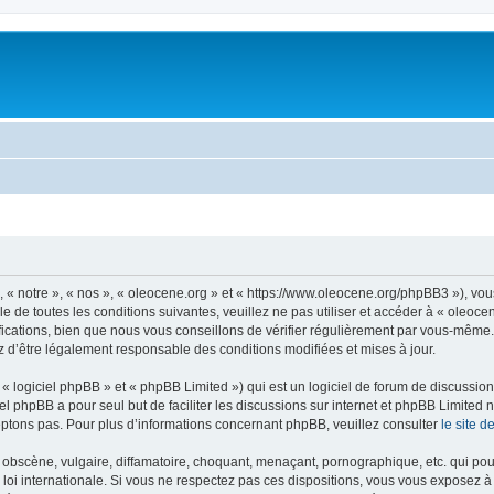
, « notre », « nos », « oleocene.org » et « https://www.oleocene.org/phpBB3 »), vo
 de toutes les conditions suivantes, veuillez ne pas utiliser et accéder à « oleoc
ations, bien que nous vous conseillons de vérifier régulièrement par vous-même. E
z d’être légalement responsable des conditions modifiées et mises à jour.
 logiciel phpBB » et « phpBB Limited ») qui est un logiciel de forum de discussio
iel phpBB a pour seul but de faciliter les discussions sur internet et phpBB Limit
ptons pas. Pour plus d’informations concernant phpBB, veuillez consulter
le site 
obscène, vulgaire, diffamatoire, choquant, menaçant, pornographique, etc. qui pourr
 loi internationale. Si vous ne respectez pas ces dispositions, vous vous exposez 