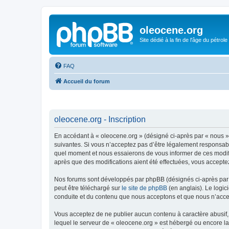
oleocene.org
Site dédié à la fin de l'âge du pétrole
FAQ
Accueil du forum
oleocene.org - Inscription
En accédant à « oleocene.org » (désigné ci-après par « nous »
suivantes. Si vous n’acceptez pas d’être légalement responsable
quel moment et nous essaierons de vous informer de ces modific
après que des modifications aient été effectuées, vous accepte
Nos forums sont développés par phpBB (désignés ci-après par «
peut être téléchargé sur
le site de phpBB
(en anglais). Le logic
conduite et du contenu que nous acceptons et que nous n’acce
Vous acceptez de ne publier aucun contenu à caractère abusif, 
lequel le serveur de « oleocene.org » est hébergé ou encore la