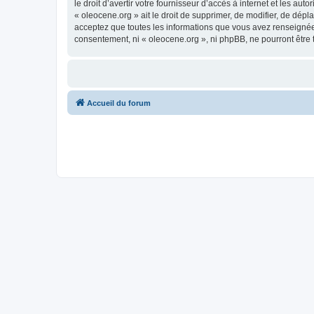
le droit d’avertir votre fournisseur d’accès à internet et les au
« oleocene.org » ait le droit de supprimer, de modifier, de dép
acceptez que toutes les informations que vous avez renseignées
consentement, ni « oleocene.org », ni phpBB, ne pourront être
Accueil du forum