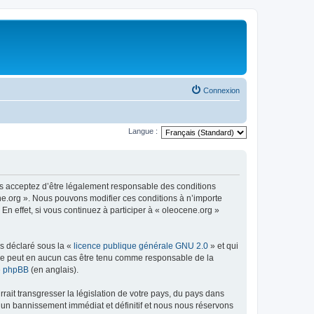
Connexion
Langue :
us acceptez d’être légalement responsable des conditions
ene.org ». Nous pouvons modifier ces conditions à n’importe
n effet, si vous continuez à participer à « oleocene.org »
ns déclaré sous la «
licence publique générale GNU 2.0
» et qui
ed ne peut en aucun cas être tenu comme responsable de la
de phpBB
(en anglais).
ait transgresser la législation de votre pays, du pays dans
à un bannissement immédiat et définitif et nous nous réservons