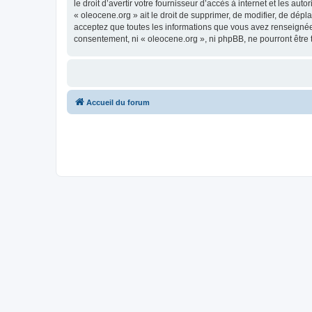
le droit d’avertir votre fournisseur d’accès à internet et les au
« oleocene.org » ait le droit de supprimer, de modifier, de dép
acceptez que toutes les informations que vous avez renseignées
consentement, ni « oleocene.org », ni phpBB, ne pourront être
Accueil du forum