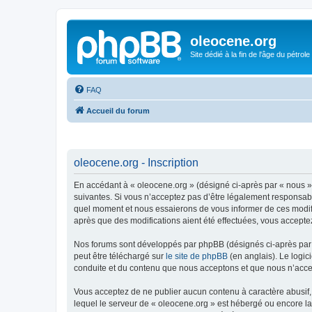
oleocene.org
Site dédié à la fin de l'âge du pétrole
FAQ
Accueil du forum
oleocene.org - Inscription
En accédant à « oleocene.org » (désigné ci-après par « nous »
suivantes. Si vous n’acceptez pas d’être légalement responsable
quel moment et nous essaierons de vous informer de ces modific
après que des modifications aient été effectuées, vous accepte
Nos forums sont développés par phpBB (désignés ci-après par «
peut être téléchargé sur
le site de phpBB
(en anglais). Le logic
conduite et du contenu que nous acceptons et que nous n’acce
Vous acceptez de ne publier aucun contenu à caractère abusif, 
lequel le serveur de « oleocene.org » est hébergé ou encore la