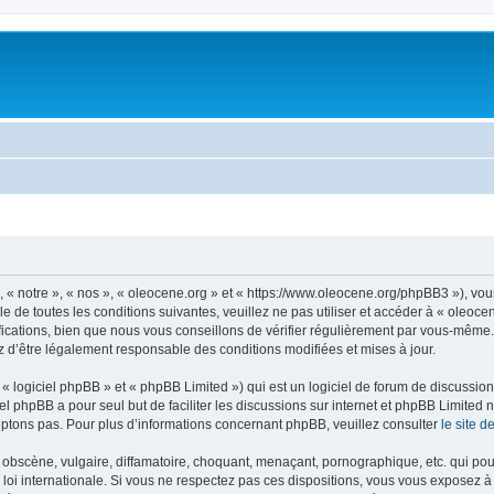
, « notre », « nos », « oleocene.org » et « https://www.oleocene.org/phpBB3 »), vo
 de toutes les conditions suivantes, veuillez ne pas utiliser et accéder à « oleoc
ations, bien que nous vous conseillons de vérifier régulièrement par vous-même. E
z d’être légalement responsable des conditions modifiées et mises à jour.
 logiciel phpBB » et « phpBB Limited ») qui est un logiciel de forum de discussio
iel phpBB a pour seul but de faciliter les discussions sur internet et phpBB Limit
ptons pas. Pour plus d’informations concernant phpBB, veuillez consulter
le site 
obscène, vulgaire, diffamatoire, choquant, menaçant, pornographique, etc. qui pourr
 loi internationale. Si vous ne respectez pas ces dispositions, vous vous exposez 