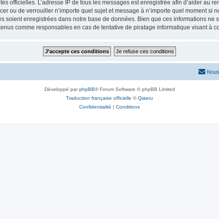
torités officielles. L’adresse IP de tous les messages est enregistrée afin d’aider au 
lacer ou de verrouiller n’importe quel sujet et message à n’importe quel moment si n
 soient enregistrées dans notre base de données. Bien que ces informations ne ser
 tenus comme responsables en cas de tentative de piratage informatique visant à 
Nous
Développé par
phpBB
® Forum Software © phpBB Limited
Traduction française officielle
©
Qiaeru
Confidentialité
|
Conditions