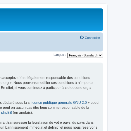
Connexion
Langue :
us acceptez d’être légalement responsable des conditions
ene.org ». Nous pouvons modifier ces conditions à n’importe
n effet, si vous continuez à participer à « oleocene.org »
ns déclaré sous la «
licence publique générale GNU 2.0
» et qui
ed ne peut en aucun cas être tenu comme responsable de la
de phpBB
(en anglais).
ait transgresser la législation de votre pays, du pays dans
à un bannissement immédiat et définitif et nous nous réservons