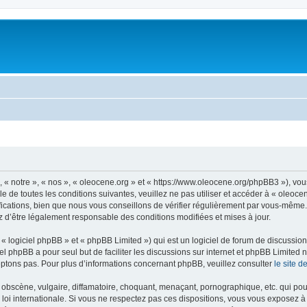
, « notre », « nos », « oleocene.org » et « https://www.oleocene.org/phpBB3 »), vo
 de toutes les conditions suivantes, veuillez ne pas utiliser et accéder à « oleoc
ations, bien que nous vous conseillons de vérifier régulièrement par vous-même. E
z d’être légalement responsable des conditions modifiées et mises à jour.
 logiciel phpBB » et « phpBB Limited ») qui est un logiciel de forum de discussio
iel phpBB a pour seul but de faciliter les discussions sur internet et phpBB Limit
ptons pas. Pour plus d’informations concernant phpBB, veuillez consulter
le site 
obscène, vulgaire, diffamatoire, choquant, menaçant, pornographique, etc. qui pourr
 loi internationale. Si vous ne respectez pas ces dispositions, vous vous exposez 