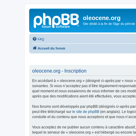
oleocene.org
Site dédié à la fin de l'âge du pétrole
FAQ
Accueil du forum
oleocene.org - Inscription
En accédant à « oleocene.org » (désigné ci-après par « nous »
suivantes. Si vous n’acceptez pas d’être légalement responsable
quel moment et nous essaierons de vous informer de ces modific
après que des modifications aient été effectuées, vous accepte
Nos forums sont développés par phpBB (désignés ci-après par «
peut être téléchargé sur
le site de phpBB
(en anglais). Le logic
conduite et du contenu que nous acceptons et que nous n’acce
Vous acceptez de ne publier aucun contenu à caractère abusif, 
lequel le serveur de « oleocene.org » est hébergé ou encore la