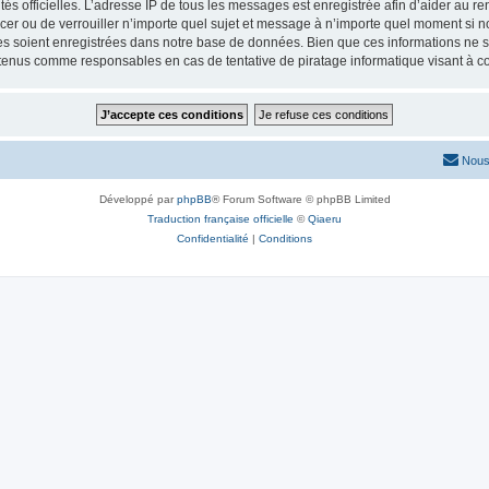
torités officielles. L’adresse IP de tous les messages est enregistrée afin d’aider au 
lacer ou de verrouiller n’importe quel sujet et message à n’importe quel moment si n
 soient enregistrées dans notre base de données. Bien que ces informations ne ser
 tenus comme responsables en cas de tentative de piratage informatique visant à 
Nous
Développé par
phpBB
® Forum Software © phpBB Limited
Traduction française officielle
©
Qiaeru
Confidentialité
|
Conditions