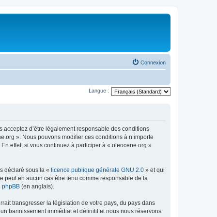
Connexion
Langue :
us acceptez d’être légalement responsable des conditions
ene.org ». Nous pouvons modifier ces conditions à n’importe
n effet, si vous continuez à participer à « oleocene.org »
ns déclaré sous la «
licence publique générale GNU 2.0
» et qui
ed ne peut en aucun cas être tenu comme responsable de la
de phpBB
(en anglais).
ait transgresser la législation de votre pays, du pays dans
à un bannissement immédiat et définitif et nous nous réservons