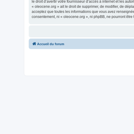
le droit d’avertir votre fournisseur d’accès à internet et les au
« oleocene.org » ait le droit de supprimer, de modifier, de dép
acceptez que toutes les informations que vous avez renseignées
consentement, ni « oleocene.org », ni phpBB, ne pourront être
Accueil du forum