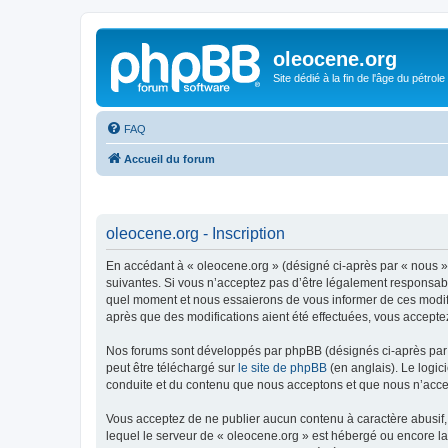
oleocene.org
Site dédié à la fin de l'âge du pétrole
FAQ
Accueil du forum
oleocene.org - Inscription
En accédant à « oleocene.org » (désigné ci-après par « nous »
suivantes. Si vous n’acceptez pas d’être légalement responsable
quel moment et nous essaierons de vous informer de ces modific
après que des modifications aient été effectuées, vous accepte
Nos forums sont développés par phpBB (désignés ci-après par «
peut être téléchargé sur
le site de phpBB
(en anglais). Le logic
conduite et du contenu que nous acceptons et que nous n’acce
Vous acceptez de ne publier aucun contenu à caractère abusif, 
lequel le serveur de « oleocene.org » est hébergé ou encore la