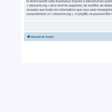
le droit d’avertir votre fournisseur d’accès à internet et les au
« oleocene.org » ait le droit de supprimer, de modifier, de dép
acceptez que toutes les informations que vous avez renseignées
consentement, ni « oleocene.org », ni phpBB, ne pourront être
Accueil du forum