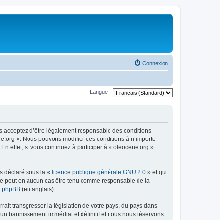
Connexion
Langue :
us acceptez d’être légalement responsable des conditions
ene.org ». Nous pouvons modifier ces conditions à n’importe
n effet, si vous continuez à participer à « oleocene.org »
ns déclaré sous la «
licence publique générale GNU 2.0
» et qui
ed ne peut en aucun cas être tenu comme responsable de la
de phpBB
(en anglais).
ait transgresser la législation de votre pays, du pays dans
à un bannissement immédiat et définitif et nous nous réservons