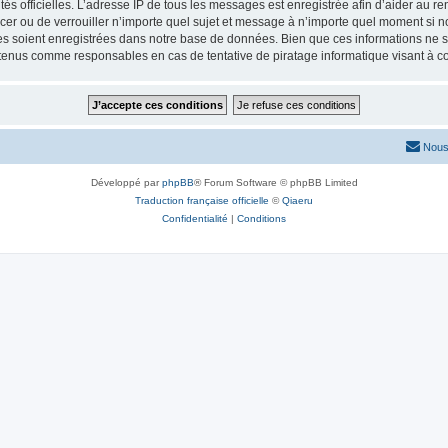
torités officielles. L’adresse IP de tous les messages est enregistrée afin d’aider au 
lacer ou de verrouiller n’importe quel sujet et message à n’importe quel moment si n
 soient enregistrées dans notre base de données. Bien que ces informations ne ser
 tenus comme responsables en cas de tentative de piratage informatique visant à 
Nous
Développé par
phpBB
® Forum Software © phpBB Limited
Traduction française officielle
©
Qiaeru
Confidentialité
|
Conditions