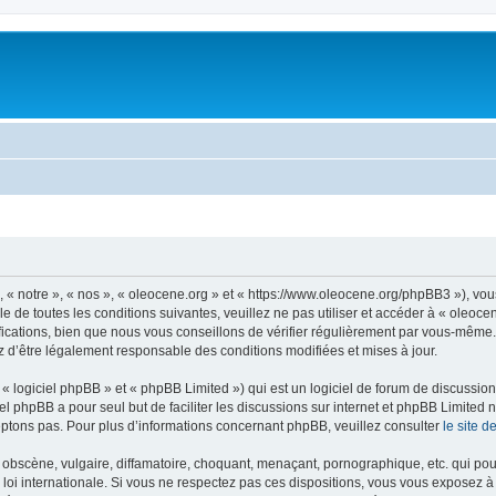
, « notre », « nos », « oleocene.org » et « https://www.oleocene.org/phpBB3 »), vo
 de toutes les conditions suivantes, veuillez ne pas utiliser et accéder à « oleoc
ations, bien que nous vous conseillons de vérifier régulièrement par vous-même. E
z d’être légalement responsable des conditions modifiées et mises à jour.
 logiciel phpBB » et « phpBB Limited ») qui est un logiciel de forum de discussio
iel phpBB a pour seul but de faciliter les discussions sur internet et phpBB Limit
ptons pas. Pour plus d’informations concernant phpBB, veuillez consulter
le site 
obscène, vulgaire, diffamatoire, choquant, menaçant, pornographique, etc. qui pourr
 loi internationale. Si vous ne respectez pas ces dispositions, vous vous exposez 