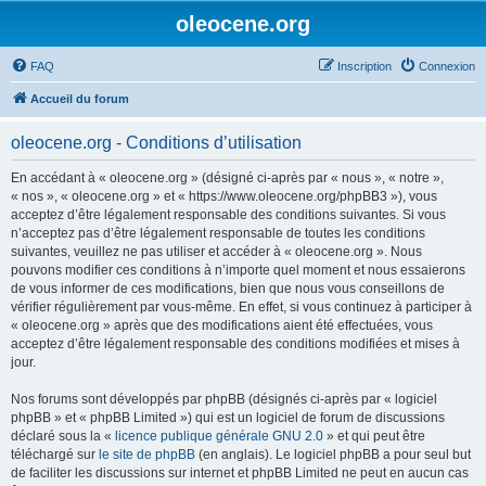
oleocene.org
FAQ
Inscription
Connexion
Accueil du forum
oleocene.org - Conditions d’utilisation
En accédant à « oleocene.org » (désigné ci-après par « nous », « notre »,
« nos », « oleocene.org » et « https://www.oleocene.org/phpBB3 »), vous
acceptez d’être légalement responsable des conditions suivantes. Si vous
n’acceptez pas d’être légalement responsable de toutes les conditions
suivantes, veuillez ne pas utiliser et accéder à « oleocene.org ». Nous
pouvons modifier ces conditions à n’importe quel moment et nous essaierons
de vous informer de ces modifications, bien que nous vous conseillons de
vérifier régulièrement par vous-même. En effet, si vous continuez à participer à
« oleocene.org » après que des modifications aient été effectuées, vous
acceptez d’être légalement responsable des conditions modifiées et mises à
jour.
Nos forums sont développés par phpBB (désignés ci-après par « logiciel
phpBB » et « phpBB Limited ») qui est un logiciel de forum de discussions
déclaré sous la «
licence publique générale GNU 2.0
» et qui peut être
téléchargé sur
le site de phpBB
(en anglais). Le logiciel phpBB a pour seul but
de faciliter les discussions sur internet et phpBB Limited ne peut en aucun cas