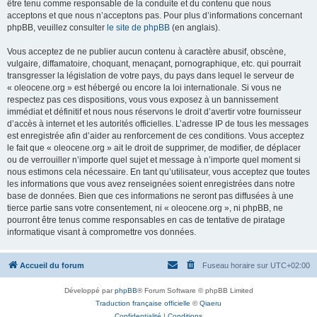
être tenu comme responsable de la conduite et du contenu que nous
acceptons et que nous n’acceptons pas. Pour plus d’informations concernant
phpBB, veuillez consulter
le site de phpBB
(en anglais).
Vous acceptez de ne publier aucun contenu à caractère abusif, obscène,
vulgaire, diffamatoire, choquant, menaçant, pornographique, etc. qui pourrait
transgresser la législation de votre pays, du pays dans lequel le serveur de
« oleocene.org » est hébergé ou encore la loi internationale. Si vous ne
respectez pas ces dispositions, vous vous exposez à un bannissement
immédiat et définitif et nous nous réservons le droit d’avertir votre fournisseur
d’accès à internet et les autorités officielles. L’adresse IP de tous les messages
est enregistrée afin d’aider au renforcement de ces conditions. Vous acceptez
le fait que « oleocene.org » ait le droit de supprimer, de modifier, de déplacer
ou de verrouiller n’importe quel sujet et message à n’importe quel moment si
nous estimons cela nécessaire. En tant qu’utilisateur, vous acceptez que toutes
les informations que vous avez renseignées soient enregistrées dans notre
base de données. Bien que ces informations ne seront pas diffusées à une
tierce partie sans votre consentement, ni « oleocene.org », ni phpBB, ne
pourront être tenus comme responsables en cas de tentative de piratage
informatique visant à compromettre vos données.
Accueil du forum
Fuseau horaire sur
UTC+02:00
Développé par
phpBB
® Forum Software © phpBB Limited
Traduction française officielle
©
Qiaeru
Confidentialité
|
Conditions