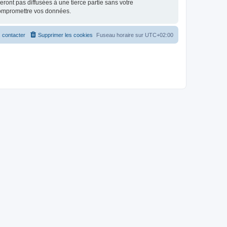
ont pas diffusées à une tierce partie sans votre
compromettre vos données.
 contacter
Supprimer les cookies
Fuseau horaire sur
UTC+02:00