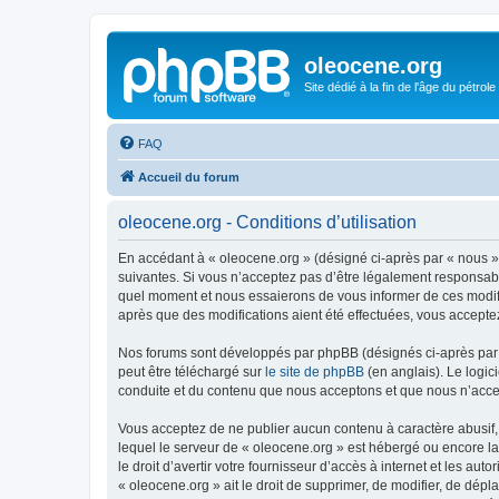
oleocene.org
Site dédié à la fin de l'âge du pétrole
FAQ
Accueil du forum
oleocene.org - Conditions d’utilisation
En accédant à « oleocene.org » (désigné ci-après par « nous »
suivantes. Si vous n’acceptez pas d’être légalement responsable
quel moment et nous essaierons de vous informer de ces modific
après que des modifications aient été effectuées, vous accepte
Nos forums sont développés par phpBB (désignés ci-après par «
peut être téléchargé sur
le site de phpBB
(en anglais). Le logic
conduite et du contenu que nous acceptons et que nous n’acce
Vous acceptez de ne publier aucun contenu à caractère abusif, 
lequel le serveur de « oleocene.org » est hébergé ou encore la
le droit d’avertir votre fournisseur d’accès à internet et les au
« oleocene.org » ait le droit de supprimer, de modifier, de dép