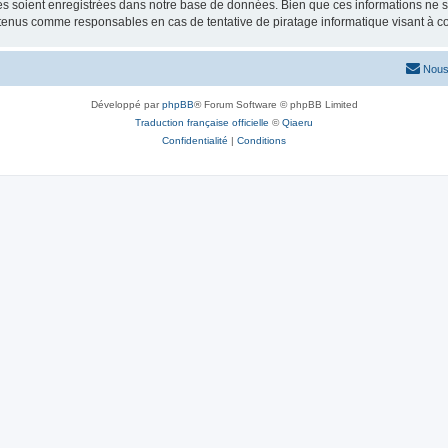
 soient enregistrées dans notre base de données. Bien que ces informations ne ser
 tenus comme responsables en cas de tentative de piratage informatique visant à 
Nous
Développé par
phpBB
® Forum Software © phpBB Limited
Traduction française officielle
©
Qiaeru
Confidentialité
|
Conditions