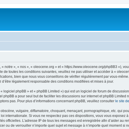
, « notre », « nos », « oleocene.org » et « https://www.oleocene.org/phpBB3 »), vo
 de toutes les conditions suivantes, veuillez ne pas utiliser et accéder à « oleoc
ations, bien que nous vous conseillons de vérifier régulièrement par vous-même. E
z d’être légalement responsable des conditions modifiées et mises à jour.
 logiciel phpBB » et « phpBB Limited ») qui est un logiciel de forum de discussio
iel phpBB a pour seul but de faciliter les discussions sur internet et phpBB Limit
ptons pas. Pour plus d’informations concernant phpBB, veuillez consulter
le site 
obscène, vulgaire, diffamatoire, choquant, menaçant, pornographique, etc. qui pourr
 loi internationale. Si vous ne respectez pas ces dispositions, vous vous exposez 
torités officielles. L’adresse IP de tous les messages est enregistrée afin d’aider au 
lacer ou de verrouiller n’importe quel sujet et message à n’importe quel moment si n