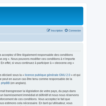
Inscription
Connexion
us acceptez d’être légalement responsable des conditions
ene.org ». Nous pouvons modifier ces conditions à n’importe
n effet, si vous continuez à participer à « oleocene.org »
ns déclaré sous la «
licence publique générale GNU 2.0
» et qui
ed ne peut en aucun cas être tenu comme responsable de la
de phpBB
(en anglais).
ait transgresser la législation de votre pays, du pays dans
à un bannissement immédiat et définitif et nous nous réservons
renforcement de ces conditions. Vous acceptez le fait que
ous estimons cela nécessaire. En tant qu’utilisateur, vous