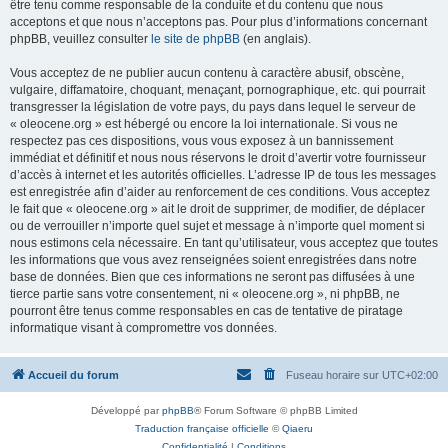
être tenu comme responsable de la conduite et du contenu que nous
acceptons et que nous n’acceptons pas. Pour plus d’informations concernant
phpBB, veuillez consulter
le site de phpBB
(en anglais).
Vous acceptez de ne publier aucun contenu à caractère abusif, obscène,
vulgaire, diffamatoire, choquant, menaçant, pornographique, etc. qui pourrait
transgresser la législation de votre pays, du pays dans lequel le serveur de
« oleocene.org » est hébergé ou encore la loi internationale. Si vous ne
respectez pas ces dispositions, vous vous exposez à un bannissement
immédiat et définitif et nous nous réservons le droit d’avertir votre fournisseur
d’accès à internet et les autorités officielles. L’adresse IP de tous les messages
est enregistrée afin d’aider au renforcement de ces conditions. Vous acceptez
le fait que « oleocene.org » ait le droit de supprimer, de modifier, de déplacer
ou de verrouiller n’importe quel sujet et message à n’importe quel moment si
nous estimons cela nécessaire. En tant qu’utilisateur, vous acceptez que toutes
les informations que vous avez renseignées soient enregistrées dans notre
base de données. Bien que ces informations ne seront pas diffusées à une
tierce partie sans votre consentement, ni « oleocene.org », ni phpBB, ne
pourront être tenus comme responsables en cas de tentative de piratage
informatique visant à compromettre vos données.
Accueil du forum
Fuseau horaire sur
UTC+02:00
Développé par
phpBB
® Forum Software © phpBB Limited
Traduction française officielle
©
Qiaeru
Confidentialité
|
Conditions