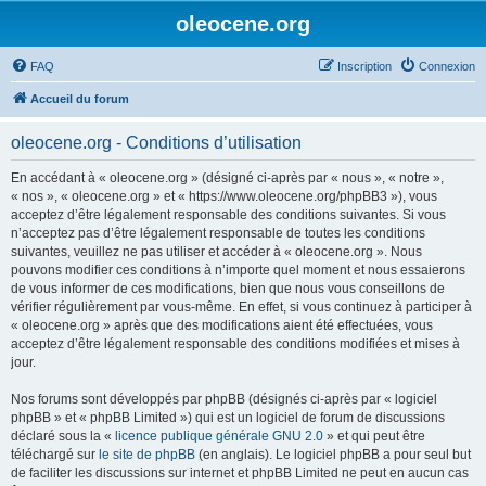
oleocene.org
FAQ
Inscription
Connexion
Accueil du forum
oleocene.org - Conditions d’utilisation
En accédant à « oleocene.org » (désigné ci-après par « nous », « notre »,
« nos », « oleocene.org » et « https://www.oleocene.org/phpBB3 »), vous
acceptez d’être légalement responsable des conditions suivantes. Si vous
n’acceptez pas d’être légalement responsable de toutes les conditions
suivantes, veuillez ne pas utiliser et accéder à « oleocene.org ». Nous
pouvons modifier ces conditions à n’importe quel moment et nous essaierons
de vous informer de ces modifications, bien que nous vous conseillons de
vérifier régulièrement par vous-même. En effet, si vous continuez à participer à
« oleocene.org » après que des modifications aient été effectuées, vous
acceptez d’être légalement responsable des conditions modifiées et mises à
jour.
Nos forums sont développés par phpBB (désignés ci-après par « logiciel
phpBB » et « phpBB Limited ») qui est un logiciel de forum de discussions
déclaré sous la «
licence publique générale GNU 2.0
» et qui peut être
téléchargé sur
le site de phpBB
(en anglais). Le logiciel phpBB a pour seul but
de faciliter les discussions sur internet et phpBB Limited ne peut en aucun cas