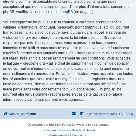
être tenu comme responsable de la conduite et du contenu que nous
acceptons et que nous n’acceptons pas. Pour plus d’informations concernant
phpBB, veuillez consulter
le site de phpBB
(en anglais).
Vous acceptez de ne publier aucun contenu à caractère abusif, obscène,
vulgaire, diffamatoire, choquant, menaçant, pornographique, etc. qui pourrait
transgresser la législation de votre pays, du pays dans lequel le serveur de
« oleocene.org » est hébergé ou encore la loi internationale. Si vous ne
respectez pas ces dispositions, vous vous exposez à un bannissement
immédiat et définitif et nous nous réservons le droit d’avertir votre fournisseur
d’accès à internet et les autorités officielles. L’adresse IP de tous les messages
est enregistrée afin d’aider au renforcement de ces conditions. Vous acceptez
le fait que « oleocene.org » ait le droit de supprimer, de modifier, de déplacer
ou de verrouiller n’importe quel sujet et message à n’importe quel moment si
nous estimons cela nécessaire. En tant qu’utilisateur, vous acceptez que toutes
les informations que vous avez renseignées soient enregistrées dans notre
base de données. Bien que ces informations ne seront pas diffusées à une
tierce partie sans votre consentement, ni « oleocene.org », ni phpBB, ne
pourront être tenus comme responsables en cas de tentative de piratage
informatique visant à compromettre vos données.
Accueil du forum
Fuseau horaire sur
UTC+02:00
Développé par
phpBB
® Forum Software © phpBB Limited
Traduction française officielle
©
Qiaeru
Confidentialité
|
Conditions