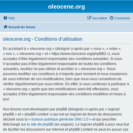
oleocene.org
FAQ
Inscription
Connexion
Accueil du forum
oleocene.org - Conditions d’utilisation
En accédant à « oleocene.org » (désigné ci-après par « nous », « notre »,
« nos », « oleocene.org » et « https://www.oleocene.org/phpBB3 »), vous
acceptez d’être légalement responsable des conditions suivantes. Si vous
n’acceptez pas d’être légalement responsable de toutes les conditions
suivantes, veuillez ne pas utiliser et accéder à « oleocene.org ». Nous
pouvons modifier ces conditions à n’importe quel moment et nous essaierons
de vous informer de ces modifications, bien que nous vous conseillons de
vérifier régulièrement par vous-même. En effet, si vous continuez à participer à
« oleocene.org » après que des modifications aient été effectuées, vous
acceptez d’être légalement responsable des conditions modifiées et mises à
jour.
Nos forums sont développés par phpBB (désignés ci-après par « logiciel
phpBB » et « phpBB Limited ») qui est un logiciel de forum de discussions
déclaré sous la «
licence publique générale GNU 2.0
» et qui peut être
téléchargé sur
le site de phpBB
(en anglais). Le logiciel phpBB a pour seul but
de faciliter les discussions sur internet et phpBB Limited ne peut en aucun cas