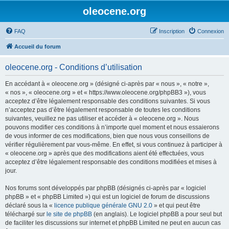
oleocene.org
FAQ
Inscription
Connexion
Accueil du forum
oleocene.org - Conditions d’utilisation
En accédant à « oleocene.org » (désigné ci-après par « nous », « notre »,
« nos », « oleocene.org » et « https://www.oleocene.org/phpBB3 »), vous
acceptez d’être légalement responsable des conditions suivantes. Si vous
n’acceptez pas d’être légalement responsable de toutes les conditions
suivantes, veuillez ne pas utiliser et accéder à « oleocene.org ». Nous
pouvons modifier ces conditions à n’importe quel moment et nous essaierons
de vous informer de ces modifications, bien que nous vous conseillons de
vérifier régulièrement par vous-même. En effet, si vous continuez à participer à
« oleocene.org » après que des modifications aient été effectuées, vous
acceptez d’être légalement responsable des conditions modifiées et mises à
jour.
Nos forums sont développés par phpBB (désignés ci-après par « logiciel
phpBB » et « phpBB Limited ») qui est un logiciel de forum de discussions
déclaré sous la «
licence publique générale GNU 2.0
» et qui peut être
téléchargé sur
le site de phpBB
(en anglais). Le logiciel phpBB a pour seul but
de faciliter les discussions sur internet et phpBB Limited ne peut en aucun cas