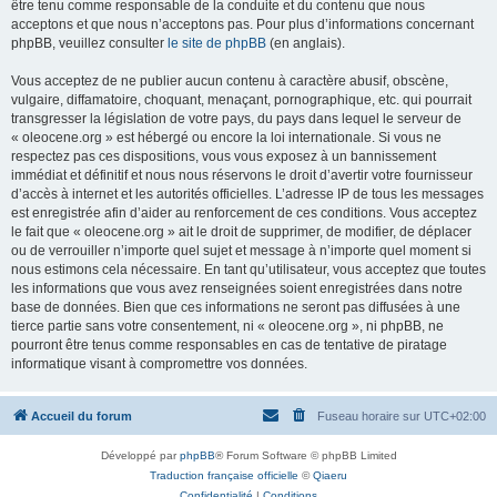
être tenu comme responsable de la conduite et du contenu que nous
acceptons et que nous n’acceptons pas. Pour plus d’informations concernant
phpBB, veuillez consulter
le site de phpBB
(en anglais).
Vous acceptez de ne publier aucun contenu à caractère abusif, obscène,
vulgaire, diffamatoire, choquant, menaçant, pornographique, etc. qui pourrait
transgresser la législation de votre pays, du pays dans lequel le serveur de
« oleocene.org » est hébergé ou encore la loi internationale. Si vous ne
respectez pas ces dispositions, vous vous exposez à un bannissement
immédiat et définitif et nous nous réservons le droit d’avertir votre fournisseur
d’accès à internet et les autorités officielles. L’adresse IP de tous les messages
est enregistrée afin d’aider au renforcement de ces conditions. Vous acceptez
le fait que « oleocene.org » ait le droit de supprimer, de modifier, de déplacer
ou de verrouiller n’importe quel sujet et message à n’importe quel moment si
nous estimons cela nécessaire. En tant qu’utilisateur, vous acceptez que toutes
les informations que vous avez renseignées soient enregistrées dans notre
base de données. Bien que ces informations ne seront pas diffusées à une
tierce partie sans votre consentement, ni « oleocene.org », ni phpBB, ne
pourront être tenus comme responsables en cas de tentative de piratage
informatique visant à compromettre vos données.
Accueil du forum
Fuseau horaire sur
UTC+02:00
Développé par
phpBB
® Forum Software © phpBB Limited
Traduction française officielle
©
Qiaeru
Confidentialité
|
Conditions