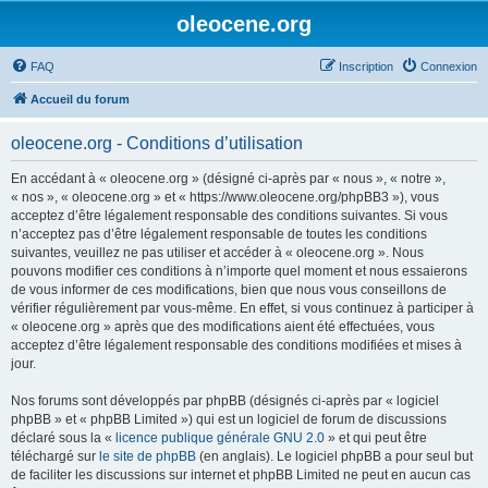
oleocene.org
FAQ
Inscription
Connexion
Accueil du forum
oleocene.org - Conditions d’utilisation
En accédant à « oleocene.org » (désigné ci-après par « nous », « notre »,
« nos », « oleocene.org » et « https://www.oleocene.org/phpBB3 »), vous
acceptez d’être légalement responsable des conditions suivantes. Si vous
n’acceptez pas d’être légalement responsable de toutes les conditions
suivantes, veuillez ne pas utiliser et accéder à « oleocene.org ». Nous
pouvons modifier ces conditions à n’importe quel moment et nous essaierons
de vous informer de ces modifications, bien que nous vous conseillons de
vérifier régulièrement par vous-même. En effet, si vous continuez à participer à
« oleocene.org » après que des modifications aient été effectuées, vous
acceptez d’être légalement responsable des conditions modifiées et mises à
jour.
Nos forums sont développés par phpBB (désignés ci-après par « logiciel
phpBB » et « phpBB Limited ») qui est un logiciel de forum de discussions
déclaré sous la «
licence publique générale GNU 2.0
» et qui peut être
téléchargé sur
le site de phpBB
(en anglais). Le logiciel phpBB a pour seul but
de faciliter les discussions sur internet et phpBB Limited ne peut en aucun cas