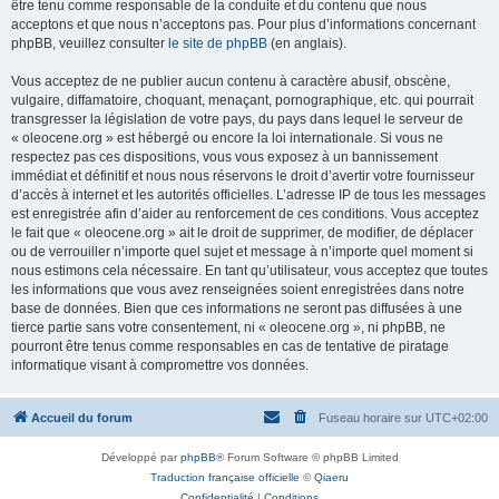
être tenu comme responsable de la conduite et du contenu que nous
acceptons et que nous n’acceptons pas. Pour plus d’informations concernant
phpBB, veuillez consulter
le site de phpBB
(en anglais).
Vous acceptez de ne publier aucun contenu à caractère abusif, obscène,
vulgaire, diffamatoire, choquant, menaçant, pornographique, etc. qui pourrait
transgresser la législation de votre pays, du pays dans lequel le serveur de
« oleocene.org » est hébergé ou encore la loi internationale. Si vous ne
respectez pas ces dispositions, vous vous exposez à un bannissement
immédiat et définitif et nous nous réservons le droit d’avertir votre fournisseur
d’accès à internet et les autorités officielles. L’adresse IP de tous les messages
est enregistrée afin d’aider au renforcement de ces conditions. Vous acceptez
le fait que « oleocene.org » ait le droit de supprimer, de modifier, de déplacer
ou de verrouiller n’importe quel sujet et message à n’importe quel moment si
nous estimons cela nécessaire. En tant qu’utilisateur, vous acceptez que toutes
les informations que vous avez renseignées soient enregistrées dans notre
base de données. Bien que ces informations ne seront pas diffusées à une
tierce partie sans votre consentement, ni « oleocene.org », ni phpBB, ne
pourront être tenus comme responsables en cas de tentative de piratage
informatique visant à compromettre vos données.
Accueil du forum
Fuseau horaire sur
UTC+02:00
Développé par
phpBB
® Forum Software © phpBB Limited
Traduction française officielle
©
Qiaeru
Confidentialité
|
Conditions