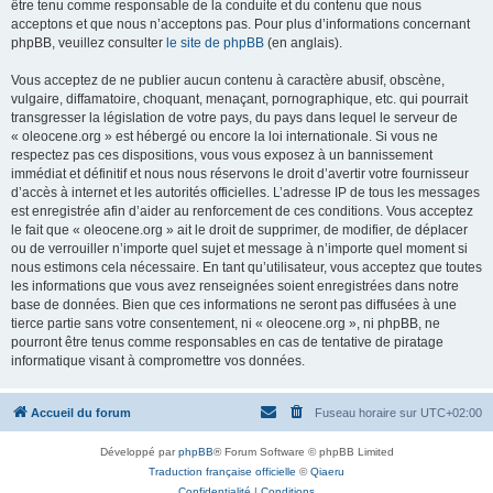
être tenu comme responsable de la conduite et du contenu que nous
acceptons et que nous n’acceptons pas. Pour plus d’informations concernant
phpBB, veuillez consulter
le site de phpBB
(en anglais).
Vous acceptez de ne publier aucun contenu à caractère abusif, obscène,
vulgaire, diffamatoire, choquant, menaçant, pornographique, etc. qui pourrait
transgresser la législation de votre pays, du pays dans lequel le serveur de
« oleocene.org » est hébergé ou encore la loi internationale. Si vous ne
respectez pas ces dispositions, vous vous exposez à un bannissement
immédiat et définitif et nous nous réservons le droit d’avertir votre fournisseur
d’accès à internet et les autorités officielles. L’adresse IP de tous les messages
est enregistrée afin d’aider au renforcement de ces conditions. Vous acceptez
le fait que « oleocene.org » ait le droit de supprimer, de modifier, de déplacer
ou de verrouiller n’importe quel sujet et message à n’importe quel moment si
nous estimons cela nécessaire. En tant qu’utilisateur, vous acceptez que toutes
les informations que vous avez renseignées soient enregistrées dans notre
base de données. Bien que ces informations ne seront pas diffusées à une
tierce partie sans votre consentement, ni « oleocene.org », ni phpBB, ne
pourront être tenus comme responsables en cas de tentative de piratage
informatique visant à compromettre vos données.
Accueil du forum
Fuseau horaire sur
UTC+02:00
Développé par
phpBB
® Forum Software © phpBB Limited
Traduction française officielle
©
Qiaeru
Confidentialité
|
Conditions