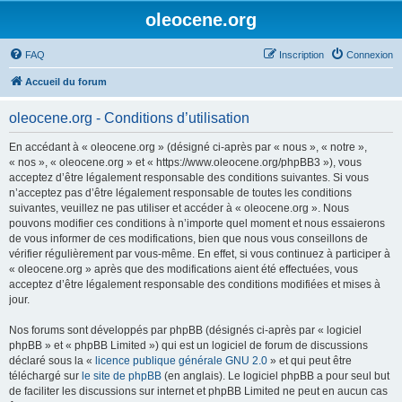
oleocene.org
FAQ
Inscription
Connexion
Accueil du forum
oleocene.org - Conditions d’utilisation
En accédant à « oleocene.org » (désigné ci-après par « nous », « notre »,
« nos », « oleocene.org » et « https://www.oleocene.org/phpBB3 »), vous
acceptez d’être légalement responsable des conditions suivantes. Si vous
n’acceptez pas d’être légalement responsable de toutes les conditions
suivantes, veuillez ne pas utiliser et accéder à « oleocene.org ». Nous
pouvons modifier ces conditions à n’importe quel moment et nous essaierons
de vous informer de ces modifications, bien que nous vous conseillons de
vérifier régulièrement par vous-même. En effet, si vous continuez à participer à
« oleocene.org » après que des modifications aient été effectuées, vous
acceptez d’être légalement responsable des conditions modifiées et mises à
jour.
Nos forums sont développés par phpBB (désignés ci-après par « logiciel
phpBB » et « phpBB Limited ») qui est un logiciel de forum de discussions
déclaré sous la «
licence publique générale GNU 2.0
» et qui peut être
téléchargé sur
le site de phpBB
(en anglais). Le logiciel phpBB a pour seul but
de faciliter les discussions sur internet et phpBB Limited ne peut en aucun cas