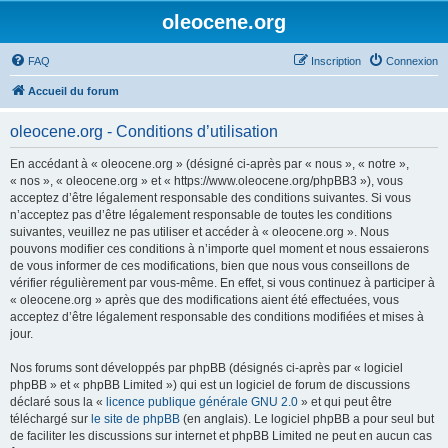
oleocene.org
FAQ
Inscription
Connexion
Accueil du forum
oleocene.org - Conditions d’utilisation
En accédant à « oleocene.org » (désigné ci-après par « nous », « notre »,
« nos », « oleocene.org » et « https://www.oleocene.org/phpBB3 »), vous
acceptez d’être légalement responsable des conditions suivantes. Si vous
n’acceptez pas d’être légalement responsable de toutes les conditions
suivantes, veuillez ne pas utiliser et accéder à « oleocene.org ». Nous
pouvons modifier ces conditions à n’importe quel moment et nous essaierons
de vous informer de ces modifications, bien que nous vous conseillons de
vérifier régulièrement par vous-même. En effet, si vous continuez à participer à
« oleocene.org » après que des modifications aient été effectuées, vous
acceptez d’être légalement responsable des conditions modifiées et mises à
jour.
Nos forums sont développés par phpBB (désignés ci-après par « logiciel
phpBB » et « phpBB Limited ») qui est un logiciel de forum de discussions
déclaré sous la «
licence publique générale GNU 2.0
» et qui peut être
téléchargé sur
le site de phpBB
(en anglais). Le logiciel phpBB a pour seul but
de faciliter les discussions sur internet et phpBB Limited ne peut en aucun cas