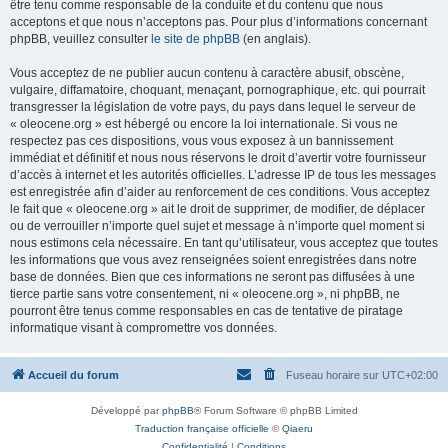
être tenu comme responsable de la conduite et du contenu que nous
acceptons et que nous n’acceptons pas. Pour plus d’informations concernant
phpBB, veuillez consulter
le site de phpBB
(en anglais).
Vous acceptez de ne publier aucun contenu à caractère abusif, obscène,
vulgaire, diffamatoire, choquant, menaçant, pornographique, etc. qui pourrait
transgresser la législation de votre pays, du pays dans lequel le serveur de
« oleocene.org » est hébergé ou encore la loi internationale. Si vous ne
respectez pas ces dispositions, vous vous exposez à un bannissement
immédiat et définitif et nous nous réservons le droit d’avertir votre fournisseur
d’accès à internet et les autorités officielles. L’adresse IP de tous les messages
est enregistrée afin d’aider au renforcement de ces conditions. Vous acceptez
le fait que « oleocene.org » ait le droit de supprimer, de modifier, de déplacer
ou de verrouiller n’importe quel sujet et message à n’importe quel moment si
nous estimons cela nécessaire. En tant qu’utilisateur, vous acceptez que toutes
les informations que vous avez renseignées soient enregistrées dans notre
base de données. Bien que ces informations ne seront pas diffusées à une
tierce partie sans votre consentement, ni « oleocene.org », ni phpBB, ne
pourront être tenus comme responsables en cas de tentative de piratage
informatique visant à compromettre vos données.
Accueil du forum
Fuseau horaire sur
UTC+02:00
Développé par
phpBB
® Forum Software © phpBB Limited
Traduction française officielle
©
Qiaeru
Confidentialité
|
Conditions