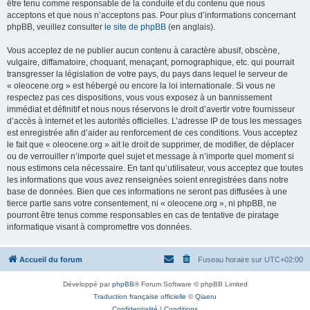
être tenu comme responsable de la conduite et du contenu que nous
acceptons et que nous n’acceptons pas. Pour plus d’informations concernant
phpBB, veuillez consulter
le site de phpBB
(en anglais).
Vous acceptez de ne publier aucun contenu à caractère abusif, obscène,
vulgaire, diffamatoire, choquant, menaçant, pornographique, etc. qui pourrait
transgresser la législation de votre pays, du pays dans lequel le serveur de
« oleocene.org » est hébergé ou encore la loi internationale. Si vous ne
respectez pas ces dispositions, vous vous exposez à un bannissement
immédiat et définitif et nous nous réservons le droit d’avertir votre fournisseur
d’accès à internet et les autorités officielles. L’adresse IP de tous les messages
est enregistrée afin d’aider au renforcement de ces conditions. Vous acceptez
le fait que « oleocene.org » ait le droit de supprimer, de modifier, de déplacer
ou de verrouiller n’importe quel sujet et message à n’importe quel moment si
nous estimons cela nécessaire. En tant qu’utilisateur, vous acceptez que toutes
les informations que vous avez renseignées soient enregistrées dans notre
base de données. Bien que ces informations ne seront pas diffusées à une
tierce partie sans votre consentement, ni « oleocene.org », ni phpBB, ne
pourront être tenus comme responsables en cas de tentative de piratage
informatique visant à compromettre vos données.
Accueil du forum
Fuseau horaire sur
UTC+02:00
Développé par
phpBB
® Forum Software © phpBB Limited
Traduction française officielle
©
Qiaeru
Confidentialité
|
Conditions