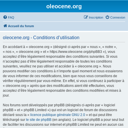
oleocene.org
FAQ
Inscription
Connexion
Accueil du forum
oleocene.org - Conditions d’utilisation
En accédant à « oleocene.org » (désigné ci-après par « nous », « notre »,
« nos », « oleocene.org » et « https://www.oleocene.org/phpBB3 »), vous
acceptez d’être légalement responsable des conditions suivantes. Si vous
n’acceptez pas d’être légalement responsable de toutes les conditions
suivantes, veuillez ne pas utiliser et accéder à « oleocene.org ». Nous
pouvons modifier ces conditions à n’importe quel moment et nous essaierons
de vous informer de ces modifications, bien que nous vous conseillons de
vérifier régulièrement par vous-même. En effet, si vous continuez à participer à
« oleocene.org » après que des modifications aient été effectuées, vous
acceptez d’être légalement responsable des conditions modifiées et mises à
jour.
Nos forums sont développés par phpBB (désignés ci-après par « logiciel
phpBB » et « phpBB Limited ») qui est un logiciel de forum de discussions
déclaré sous la «
licence publique générale GNU 2.0
» et qui peut être
téléchargé sur
le site de phpBB
(en anglais). Le logiciel phpBB a pour seul but
de faciliter les discussions sur internet et phpBB Limited ne peut en aucun cas