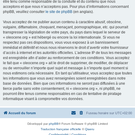
être tenu comme responsable de la conduite et du contenu que nous
acceptons et que nous n’acceptons pas. Pour plus d’informations concernant
phpBB, veuillez consulter
le site de phpBB
(en anglais).
Vous acceptez de ne publier aucun contenu à caractère abusif, obscène,
vulgaire, diffamatoire, choquant, menaçant, pornographique, etc. qui pourrait
transgresser la législation de votre pays, du pays dans lequel le serveur de
« oleocene.org » est hébergé ou encore la loi internationale. Si vous ne
respectez pas ces dispositions, vous vous exposez à un bannissement
immédiat et définitif et nous nous réservons le droit d’avertir votre fournisseur
d’accès à internet et les autorités officielles. L’adresse IP de tous les messages
est enregistrée afin d’aider au renforcement de ces conditions. Vous acceptez
le fait que « oleocene.org » ait le droit de supprimer, de modifier, de déplacer
ou de verrouiller n’importe quel sujet et message à n’importe quel moment si
nous estimons cela nécessaire. En tant qu’utilisateur, vous acceptez que toutes
les informations que vous avez renseignées soient enregistrées dans notre
base de données. Bien que ces informations ne seront pas diffusées à une
tierce partie sans votre consentement, ni « oleocene.org », ni phpBB, ne
pourront être tenus comme responsables en cas de tentative de piratage
informatique visant à compromettre vos données.
Accueil du forum
Fuseau horaire sur
UTC+02:00
Développé par
phpBB
® Forum Software © phpBB Limited
Traduction française officielle
©
Qiaeru
Confidentialité
|
Conditions