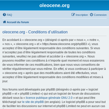
oleocene.org
FAQ
Inscription
Connexion
Accueil du forum
oleocene.org - Conditions d’utilisation
En accédant à « oleocene.org » (désigné ci-après par « nous », « notre »,
« nos », « oleocene.org » et « https://www.oleocene.org/phpBB3 »), vous
acceptez d’être légalement responsable des conditions suivantes. Si vous
n’acceptez pas d’être légalement responsable de toutes les conditions
suivantes, veuillez ne pas utiliser et accéder à « oleocene.org ». Nous
pouvons modifier ces conditions à n’importe quel moment et nous essaierons
de vous informer de ces modifications, bien que nous vous conseillons de
vérifier régulièrement par vous-même. En effet, si vous continuez à participer à
« oleocene.org » après que des modifications aient été effectuées, vous
acceptez d’être légalement responsable des conditions modifiées et mises à
jour.
Nos forums sont développés par phpBB (désignés ci-après par « logiciel
phpBB » et « phpBB Limited ») qui est un logiciel de forum de discussions
déclaré sous la «
licence publique générale GNU 2.0
» et qui peut être
téléchargé sur
le site de phpBB
(en anglais). Le logiciel phpBB a pour seul but
de faciliter les discussions sur internet et phpBB Limited ne peut en aucun cas