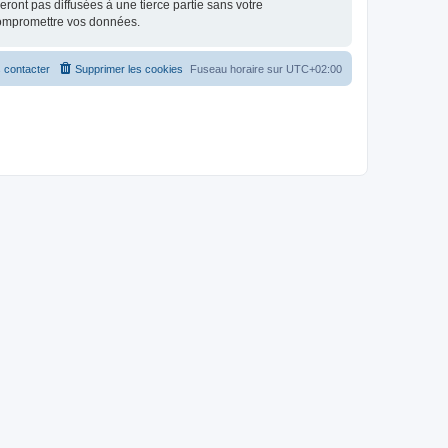
ont pas diffusées à une tierce partie sans votre
compromettre vos données.
 contacter
Supprimer les cookies
Fuseau horaire sur
UTC+02:00