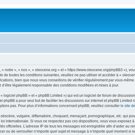
, « notre », « nos », « oleocene.org » et « https://www.oleocene.org/phpBB3 »), vo
 de toutes les conditions suivantes, veuillez ne pas utiliser et accéder à « oleoc
ations, bien que nous vous conseillons de vérifier régulièrement par vous-même. E
z d’être légalement responsable des conditions modifiées et mises à jour.
 logiciel phpBB » et « phpBB Limited ») qui est un logiciel de forum de discussio
iel phpBB a pour seul but de faciliter les discussions sur internet et phpBB Limit
ptons pas. Pour plus d’informations concernant phpBB, veuillez consulter
le site 
obscène, vulgaire, diffamatoire, choquant, menaçant, pornographique, etc. qui pourr
 loi internationale. Si vous ne respectez pas ces dispositions, vous vous exposez 
torités officielles. L’adresse IP de tous les messages est enregistrée afin d’aider au 
lacer ou de verrouiller n’importe quel sujet et message à n’importe quel moment si n