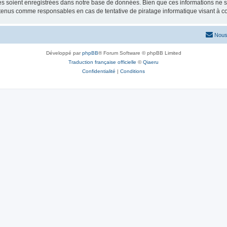
 soient enregistrées dans notre base de données. Bien que ces informations ne ser
 tenus comme responsables en cas de tentative de piratage informatique visant à 
Nous
Développé par
phpBB
® Forum Software © phpBB Limited
Traduction française officielle
©
Qiaeru
Confidentialité
|
Conditions