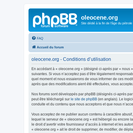
oleocene.org
Site dédié à la fin de l'âge du pétrole
FAQ
Accueil du forum
oleocene.org - Conditions d’utilisation
En accédant à « oleocene.org » (désigné ci-après par « nous »
suivantes. Si vous n’acceptez pas d’être légalement responsable
quel moment et nous essaierons de vous informer de ces modific
après que des modifications aient été effectuées, vous accepte
Nos forums sont développés par phpBB (désignés ci-après par «
peut être téléchargé sur
le site de phpBB
(en anglais). Le logic
conduite et du contenu que nous acceptons et que nous n’acce
Vous acceptez de ne publier aucun contenu à caractère abusif, 
lequel le serveur de « oleocene.org » est hébergé ou encore la
le droit d’avertir votre fournisseur d’accès à internet et les au
« oleocene.org » ait le droit de supprimer, de modifier, de dép