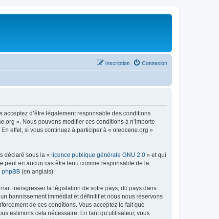
Inscription
Connexion
us acceptez d’être légalement responsable des conditions
ene.org ». Nous pouvons modifier ces conditions à n’importe
n effet, si vous continuez à participer à « oleocene.org »
ns déclaré sous la «
licence publique générale GNU 2.0
» et qui
ed ne peut en aucun cas être tenu comme responsable de la
de phpBB
(en anglais).
ait transgresser la législation de votre pays, du pays dans
à un bannissement immédiat et définitif et nous nous réservons
renforcement de ces conditions. Vous acceptez le fait que
ous estimons cela nécessaire. En tant qu’utilisateur, vous