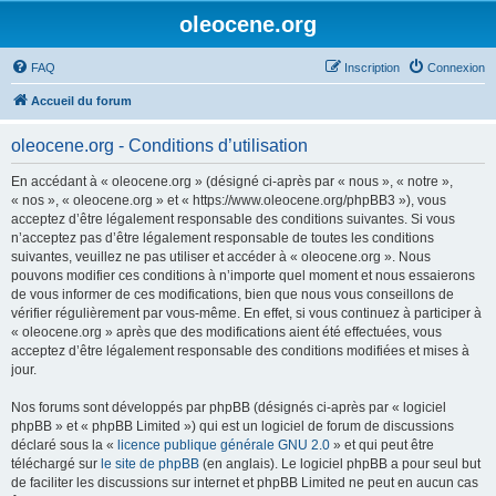
oleocene.org
FAQ
Inscription
Connexion
Accueil du forum
oleocene.org - Conditions d’utilisation
En accédant à « oleocene.org » (désigné ci-après par « nous », « notre »,
« nos », « oleocene.org » et « https://www.oleocene.org/phpBB3 »), vous
acceptez d’être légalement responsable des conditions suivantes. Si vous
n’acceptez pas d’être légalement responsable de toutes les conditions
suivantes, veuillez ne pas utiliser et accéder à « oleocene.org ». Nous
pouvons modifier ces conditions à n’importe quel moment et nous essaierons
de vous informer de ces modifications, bien que nous vous conseillons de
vérifier régulièrement par vous-même. En effet, si vous continuez à participer à
« oleocene.org » après que des modifications aient été effectuées, vous
acceptez d’être légalement responsable des conditions modifiées et mises à
jour.
Nos forums sont développés par phpBB (désignés ci-après par « logiciel
phpBB » et « phpBB Limited ») qui est un logiciel de forum de discussions
déclaré sous la «
licence publique générale GNU 2.0
» et qui peut être
téléchargé sur
le site de phpBB
(en anglais). Le logiciel phpBB a pour seul but
de faciliter les discussions sur internet et phpBB Limited ne peut en aucun cas