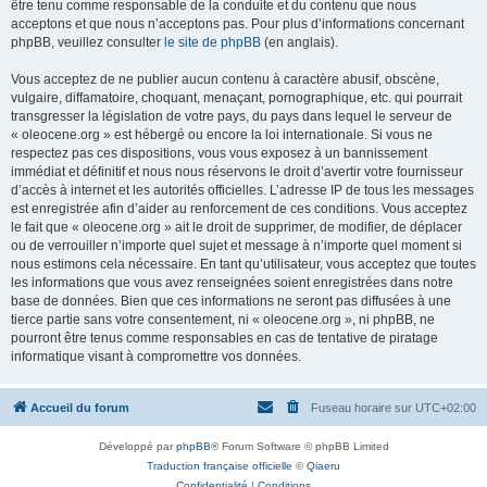
être tenu comme responsable de la conduite et du contenu que nous
acceptons et que nous n’acceptons pas. Pour plus d’informations concernant
phpBB, veuillez consulter
le site de phpBB
(en anglais).
Vous acceptez de ne publier aucun contenu à caractère abusif, obscène,
vulgaire, diffamatoire, choquant, menaçant, pornographique, etc. qui pourrait
transgresser la législation de votre pays, du pays dans lequel le serveur de
« oleocene.org » est hébergé ou encore la loi internationale. Si vous ne
respectez pas ces dispositions, vous vous exposez à un bannissement
immédiat et définitif et nous nous réservons le droit d’avertir votre fournisseur
d’accès à internet et les autorités officielles. L’adresse IP de tous les messages
est enregistrée afin d’aider au renforcement de ces conditions. Vous acceptez
le fait que « oleocene.org » ait le droit de supprimer, de modifier, de déplacer
ou de verrouiller n’importe quel sujet et message à n’importe quel moment si
nous estimons cela nécessaire. En tant qu’utilisateur, vous acceptez que toutes
les informations que vous avez renseignées soient enregistrées dans notre
base de données. Bien que ces informations ne seront pas diffusées à une
tierce partie sans votre consentement, ni « oleocene.org », ni phpBB, ne
pourront être tenus comme responsables en cas de tentative de piratage
informatique visant à compromettre vos données.
Accueil du forum
Fuseau horaire sur
UTC+02:00
Développé par
phpBB
® Forum Software © phpBB Limited
Traduction française officielle
©
Qiaeru
Confidentialité
|
Conditions