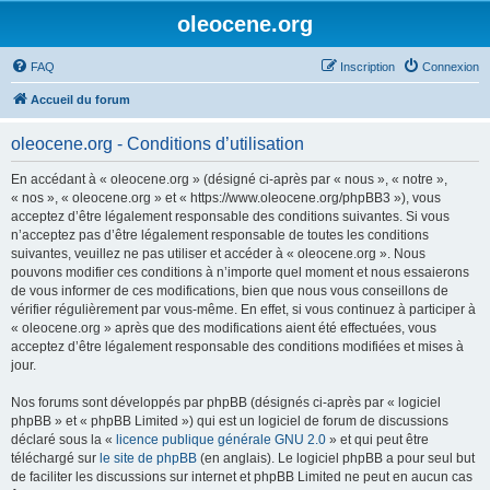
oleocene.org
FAQ
Inscription
Connexion
Accueil du forum
oleocene.org - Conditions d’utilisation
En accédant à « oleocene.org » (désigné ci-après par « nous », « notre »,
« nos », « oleocene.org » et « https://www.oleocene.org/phpBB3 »), vous
acceptez d’être légalement responsable des conditions suivantes. Si vous
n’acceptez pas d’être légalement responsable de toutes les conditions
suivantes, veuillez ne pas utiliser et accéder à « oleocene.org ». Nous
pouvons modifier ces conditions à n’importe quel moment et nous essaierons
de vous informer de ces modifications, bien que nous vous conseillons de
vérifier régulièrement par vous-même. En effet, si vous continuez à participer à
« oleocene.org » après que des modifications aient été effectuées, vous
acceptez d’être légalement responsable des conditions modifiées et mises à
jour.
Nos forums sont développés par phpBB (désignés ci-après par « logiciel
phpBB » et « phpBB Limited ») qui est un logiciel de forum de discussions
déclaré sous la «
licence publique générale GNU 2.0
» et qui peut être
téléchargé sur
le site de phpBB
(en anglais). Le logiciel phpBB a pour seul but
de faciliter les discussions sur internet et phpBB Limited ne peut en aucun cas