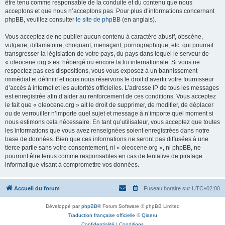
être tenu comme responsable de la conduite et du contenu que nous
acceptons et que nous n’acceptons pas. Pour plus d’informations concernant
phpBB, veuillez consulter
le site de phpBB
(en anglais).
Vous acceptez de ne publier aucun contenu à caractère abusif, obscène,
vulgaire, diffamatoire, choquant, menaçant, pornographique, etc. qui pourrait
transgresser la législation de votre pays, du pays dans lequel le serveur de
« oleocene.org » est hébergé ou encore la loi internationale. Si vous ne
respectez pas ces dispositions, vous vous exposez à un bannissement
immédiat et définitif et nous nous réservons le droit d’avertir votre fournisseur
d’accès à internet et les autorités officielles. L’adresse IP de tous les messages
est enregistrée afin d’aider au renforcement de ces conditions. Vous acceptez
le fait que « oleocene.org » ait le droit de supprimer, de modifier, de déplacer
ou de verrouiller n’importe quel sujet et message à n’importe quel moment si
nous estimons cela nécessaire. En tant qu’utilisateur, vous acceptez que toutes
les informations que vous avez renseignées soient enregistrées dans notre
base de données. Bien que ces informations ne seront pas diffusées à une
tierce partie sans votre consentement, ni « oleocene.org », ni phpBB, ne
pourront être tenus comme responsables en cas de tentative de piratage
informatique visant à compromettre vos données.
Accueil du forum
Fuseau horaire sur
UTC+02:00
Développé par
phpBB
® Forum Software © phpBB Limited
Traduction française officielle
©
Qiaeru
Confidentialité
|
Conditions