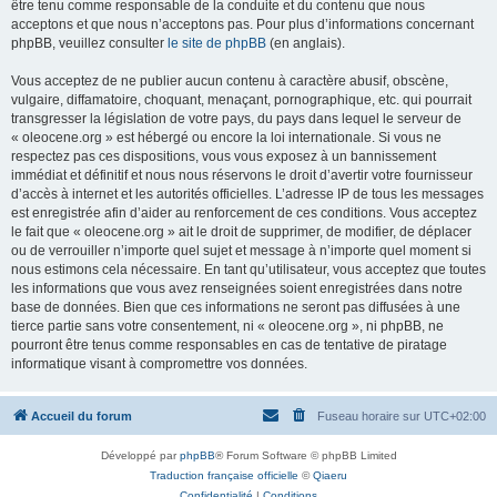
être tenu comme responsable de la conduite et du contenu que nous
acceptons et que nous n’acceptons pas. Pour plus d’informations concernant
phpBB, veuillez consulter
le site de phpBB
(en anglais).
Vous acceptez de ne publier aucun contenu à caractère abusif, obscène,
vulgaire, diffamatoire, choquant, menaçant, pornographique, etc. qui pourrait
transgresser la législation de votre pays, du pays dans lequel le serveur de
« oleocene.org » est hébergé ou encore la loi internationale. Si vous ne
respectez pas ces dispositions, vous vous exposez à un bannissement
immédiat et définitif et nous nous réservons le droit d’avertir votre fournisseur
d’accès à internet et les autorités officielles. L’adresse IP de tous les messages
est enregistrée afin d’aider au renforcement de ces conditions. Vous acceptez
le fait que « oleocene.org » ait le droit de supprimer, de modifier, de déplacer
ou de verrouiller n’importe quel sujet et message à n’importe quel moment si
nous estimons cela nécessaire. En tant qu’utilisateur, vous acceptez que toutes
les informations que vous avez renseignées soient enregistrées dans notre
base de données. Bien que ces informations ne seront pas diffusées à une
tierce partie sans votre consentement, ni « oleocene.org », ni phpBB, ne
pourront être tenus comme responsables en cas de tentative de piratage
informatique visant à compromettre vos données.
Accueil du forum
Fuseau horaire sur
UTC+02:00
Développé par
phpBB
® Forum Software © phpBB Limited
Traduction française officielle
©
Qiaeru
Confidentialité
|
Conditions