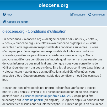
oleocene.org
FAQ
Inscription
Connexion
Accueil du forum
oleocene.org - Conditions d’utilisation
En accédant à « oleocene.org » (désigné ci-après par « nous », « notre »,
« nos », « oleocene.org » et « https://www.oleocene.org/phpBB3 »), vous
acceptez d’être légalement responsable des conditions suivantes. Si vous
n’acceptez pas d’être légalement responsable de toutes les conditions
suivantes, veuillez ne pas utiliser et accéder à « oleocene.org ». Nous
pouvons modifier ces conditions à n’importe quel moment et nous essaierons
de vous informer de ces modifications, bien que nous vous conseillons de
vérifier régulièrement par vous-même. En effet, si vous continuez à participer à
« oleocene.org » après que des modifications aient été effectuées, vous
acceptez d’être légalement responsable des conditions modifiées et mises à
jour.
Nos forums sont développés par phpBB (désignés ci-après par « logiciel
phpBB » et « phpBB Limited ») qui est un logiciel de forum de discussions
déclaré sous la «
licence publique générale GNU 2.0
» et qui peut être
téléchargé sur
le site de phpBB
(en anglais). Le logiciel phpBB a pour seul but
de faciliter les discussions sur internet et phpBB Limited ne peut en aucun cas