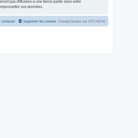
ont pas diffusées à une tierce partie sans votre
compromettre vos données.
 contacter
Supprimer les cookies
Fuseau horaire sur
UTC+02:00