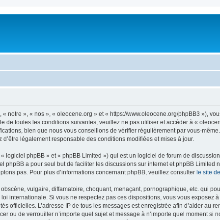
, « notre », « nos », « oleocene.org » et « https://www.oleocene.org/phpBB3 »), vo
 de toutes les conditions suivantes, veuillez ne pas utiliser et accéder à « oleoc
ations, bien que nous vous conseillons de vérifier régulièrement par vous-même. E
z d’être légalement responsable des conditions modifiées et mises à jour.
 logiciel phpBB » et « phpBB Limited ») qui est un logiciel de forum de discussio
iel phpBB a pour seul but de faciliter les discussions sur internet et phpBB Limit
ptons pas. Pour plus d’informations concernant phpBB, veuillez consulter
le site 
obscène, vulgaire, diffamatoire, choquant, menaçant, pornographique, etc. qui pourr
 loi internationale. Si vous ne respectez pas ces dispositions, vous vous exposez 
torités officielles. L’adresse IP de tous les messages est enregistrée afin d’aider au 
lacer ou de verrouiller n’importe quel sujet et message à n’importe quel moment si n