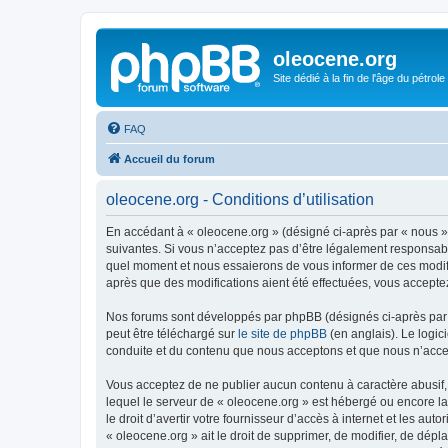
oleocene.org
Site dédié à la fin de l'âge du pétrole
FAQ
Accueil du forum
oleocene.org - Conditions d’utilisation
En accédant à « oleocene.org » (désigné ci-après par « nous »
suivantes. Si vous n’acceptez pas d’être légalement responsable
quel moment et nous essaierons de vous informer de ces modific
après que des modifications aient été effectuées, vous accepte
Nos forums sont développés par phpBB (désignés ci-après par «
peut être téléchargé sur
le site de phpBB
(en anglais). Le logic
conduite et du contenu que nous acceptons et que nous n’acce
Vous acceptez de ne publier aucun contenu à caractère abusif, 
lequel le serveur de « oleocene.org » est hébergé ou encore la
le droit d’avertir votre fournisseur d’accès à internet et les au
« oleocene.org » ait le droit de supprimer, de modifier, de dép