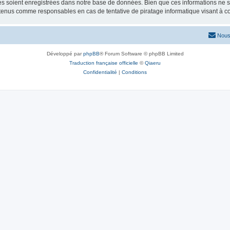
 soient enregistrées dans notre base de données. Bien que ces informations ne ser
 tenus comme responsables en cas de tentative de piratage informatique visant à 
Nous
Développé par
phpBB
® Forum Software © phpBB Limited
Traduction française officielle
©
Qiaeru
Confidentialité
|
Conditions