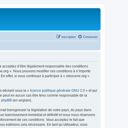
Inscription
Connexion
us acceptez d’être légalement responsable des conditions
ene.org ». Nous pouvons modifier ces conditions à n’importe
n effet, si vous continuez à participer à « oleocene.org »
ns déclaré sous la «
licence publique générale GNU 2.0
» et qui
ed ne peut en aucun cas être tenu comme responsable de la
de phpBB
(en anglais).
ait transgresser la législation de votre pays, du pays dans
à un bannissement immédiat et définitif et nous nous réservons
renforcement de ces conditions. Vous acceptez le fait que
ous estimons cela nécessaire. En tant qu’utilisateur, vous