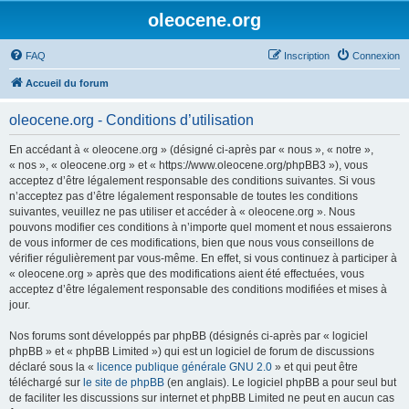
oleocene.org
FAQ
Inscription
Connexion
Accueil du forum
oleocene.org - Conditions d’utilisation
En accédant à « oleocene.org » (désigné ci-après par « nous », « notre »,
« nos », « oleocene.org » et « https://www.oleocene.org/phpBB3 »), vous
acceptez d’être légalement responsable des conditions suivantes. Si vous
n’acceptez pas d’être légalement responsable de toutes les conditions
suivantes, veuillez ne pas utiliser et accéder à « oleocene.org ». Nous
pouvons modifier ces conditions à n’importe quel moment et nous essaierons
de vous informer de ces modifications, bien que nous vous conseillons de
vérifier régulièrement par vous-même. En effet, si vous continuez à participer à
« oleocene.org » après que des modifications aient été effectuées, vous
acceptez d’être légalement responsable des conditions modifiées et mises à
jour.
Nos forums sont développés par phpBB (désignés ci-après par « logiciel
phpBB » et « phpBB Limited ») qui est un logiciel de forum de discussions
déclaré sous la «
licence publique générale GNU 2.0
» et qui peut être
téléchargé sur
le site de phpBB
(en anglais). Le logiciel phpBB a pour seul but
de faciliter les discussions sur internet et phpBB Limited ne peut en aucun cas