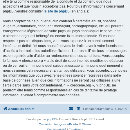
être tenu comme responsable de la conduite et du contenu que nous
acceptons et que nous n’acceptons pas. Pour plus d’informations concernant
phpBB, veuillez consulter
le site de phpBB
(en anglais).
Vous acceptez de ne publier aucun contenu à caractère abusif, obscène,
vulgaire, diffamatoire, choquant, menaçant, pornographique, etc. qui pourrait
transgresser la législation de votre pays, du pays dans lequel le serveur de
« oleocene.org » est hébergé ou encore la loi internationale. Si vous ne
respectez pas ces dispositions, vous vous exposez à un bannissement
immédiat et définitif et nous nous réservons le droit d’avertir votre fournisseur
d’accès à internet et les autorités officielles. L’adresse IP de tous les messages
est enregistrée afin d’aider au renforcement de ces conditions. Vous acceptez
le fait que « oleocene.org » ait le droit de supprimer, de modifier, de déplacer
ou de verrouiller n’importe quel sujet et message à n’importe quel moment si
nous estimons cela nécessaire. En tant qu’utilisateur, vous acceptez que toutes
les informations que vous avez renseignées soient enregistrées dans notre
base de données. Bien que ces informations ne seront pas diffusées à une
tierce partie sans votre consentement, ni « oleocene.org », ni phpBB, ne
pourront être tenus comme responsables en cas de tentative de piratage
informatique visant à compromettre vos données.
Accueil du forum
Fuseau horaire sur
UTC+02:00
Développé par
phpBB
® Forum Software © phpBB Limited
Traduction française officielle
©
Qiaeru
Confidentialité
|
Conditions