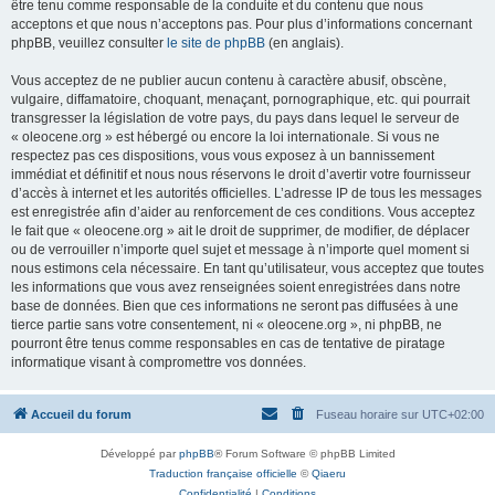
être tenu comme responsable de la conduite et du contenu que nous
acceptons et que nous n’acceptons pas. Pour plus d’informations concernant
phpBB, veuillez consulter
le site de phpBB
(en anglais).
Vous acceptez de ne publier aucun contenu à caractère abusif, obscène,
vulgaire, diffamatoire, choquant, menaçant, pornographique, etc. qui pourrait
transgresser la législation de votre pays, du pays dans lequel le serveur de
« oleocene.org » est hébergé ou encore la loi internationale. Si vous ne
respectez pas ces dispositions, vous vous exposez à un bannissement
immédiat et définitif et nous nous réservons le droit d’avertir votre fournisseur
d’accès à internet et les autorités officielles. L’adresse IP de tous les messages
est enregistrée afin d’aider au renforcement de ces conditions. Vous acceptez
le fait que « oleocene.org » ait le droit de supprimer, de modifier, de déplacer
ou de verrouiller n’importe quel sujet et message à n’importe quel moment si
nous estimons cela nécessaire. En tant qu’utilisateur, vous acceptez que toutes
les informations que vous avez renseignées soient enregistrées dans notre
base de données. Bien que ces informations ne seront pas diffusées à une
tierce partie sans votre consentement, ni « oleocene.org », ni phpBB, ne
pourront être tenus comme responsables en cas de tentative de piratage
informatique visant à compromettre vos données.
Accueil du forum
Fuseau horaire sur
UTC+02:00
Développé par
phpBB
® Forum Software © phpBB Limited
Traduction française officielle
©
Qiaeru
Confidentialité
|
Conditions