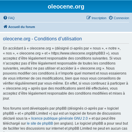
oleocene.org
FAQ
Inscription
Connexion
Accueil du forum
oleocene.org - Conditions d’utilisation
En accédant à « oleocene.org » (désigné ci-après par « nous », « notre »,
« nos », « oleocene.org » et « https://www.oleocene.org/phpBB3 »), vous
acceptez d’être légalement responsable des conditions suivantes. Si vous
n’acceptez pas d’être légalement responsable de toutes les conditions
suivantes, veuillez ne pas utiliser et accéder à « oleocene.org ». Nous
pouvons modifier ces conditions à n’importe quel moment et nous essaierons
de vous informer de ces modifications, bien que nous vous conseillons de
vérifier régulièrement par vous-même. En effet, si vous continuez à participer à
« oleocene.org » après que des modifications aient été effectuées, vous
acceptez d’être légalement responsable des conditions modifiées et mises à
jour.
Nos forums sont développés par phpBB (désignés ci-après par « logiciel
phpBB » et « phpBB Limited ») qui est un logiciel de forum de discussions
déclaré sous la «
licence publique générale GNU 2.0
» et qui peut être
téléchargé sur
le site de phpBB
(en anglais). Le logiciel phpBB a pour seul but
de faciliter les discussions sur internet et phpBB Limited ne peut en aucun cas